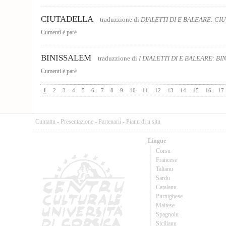
CIUTADELLA
traduzzione di
DIALETTI DI E BALEARE: CI
Cumenti è parè
BINISSALEM
traduzzione di
I DIALETTI DI E BALEARE: B
Cumenti è parè
1
2
3
4
5
6
7
8
9
10
11
12
13
14
15
16
17
Cuntattu
-
Presentazione
-
Partenarii
-
Pianu di u situ
Lingue
Corsu
Francese
Talianu
Sardu
Catalanu
Purtughese
Maltese
Spagnolu
Sicilianu