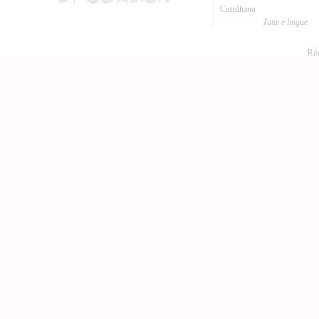
Castillianu
Tutte e lingue
Réa