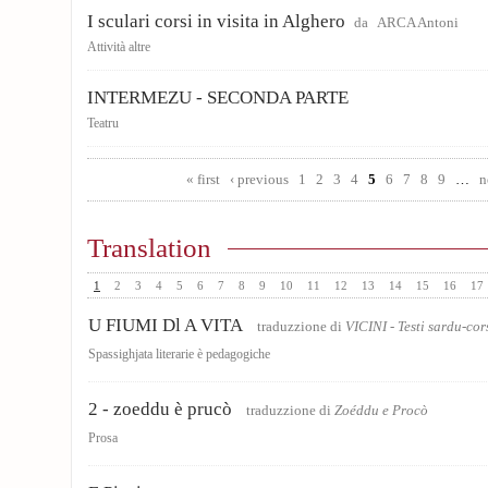
I sculari corsi in visita in Alghero
da
ARCA Antoni
Attività altre
INTERMEZU - SECONDA PARTE
Teatru
Pages
« first
‹ previous
1
2
3
4
5
6
7
8
9
…
n
Translation
1
2
3
4
5
6
7
8
9
10
11
12
13
14
15
16
17
U FIUMI Dl A VITA
traduzzione di
VICINI - Testi sardu-co
Spassighjata literarie è pedagogiche
2 - zoeddu è prucò
traduzzione di
Zoéddu e Procò
Prosa