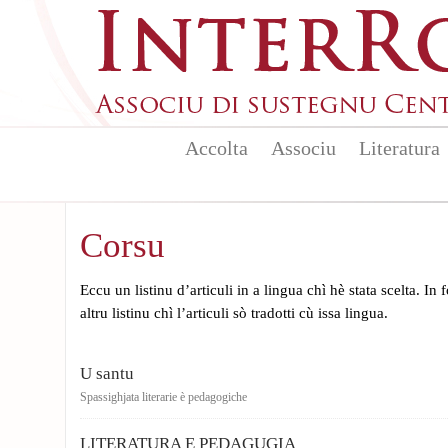
Skip to main content
Accolta
Associu
Literatura
Corsu
Eccu un listinu d’articuli in a lingua chì hè stata scelta. In
altru listinu chì l’articuli sò tradotti cù issa lingua.
U santu
Spassighjata literarie è pedagogiche
LITERATURA E PEDAGUGIA