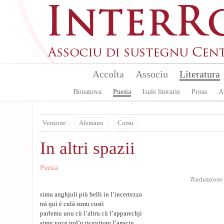
Skip to main content
Accolta
Associu
Literatura
Bonanova
Puesia
Isule literarie
Prosa
A
Versione :
Alemanu
Corsu
In altri spazii
Puesia
Traduzzione
simu anghjuli più belli in l’incertezza
trà quì è culà simu custì
parlemu unu cù l’altru cù l’apparechji
simu voce ind’u ricevitore l’ansciu