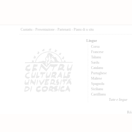
Cuntattu
-
Presentazione
-
Partenarii
-
Pianu di u situ
Lingue
Corsu
Francese
Talianu
Sardu
Catalanu
Purtughese
Maltese
Spagnolu
Sicilianu
Castillianu
Tutte e lingue
Réa