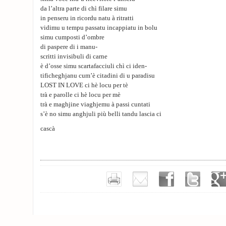
da l’altra parte di chì filare simu
in penseru in ricordu natu à ritratti
vidimu u tempu passatu incappiatu in bolu
simu cumposti d’ombre
di paspere di i manu-
scritti invisibuli di carne
è d’osse simu scartafacciuli chì ci iden-
tificheghjanu cum’è citadini di u paradisu
LOST IN LOVE ci hè locu per tè
trà e parolle ci hè locu per mè
trà e maghjine viaghjemu à passi cuntati
s’è no simu anghjuli più belli tandu lascia ci
cascà