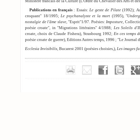
Ministère francais de la Culture (L'Ordre du Chevalier des Arts et de
Publications en français
: Essais:
Le geste de Pilate
(1992);
A
croquant" 18/1995;
Le psychanalyste et la mort
(1995),
"Underg
nostalgie de l'âme slave
, "Esprit"1/97. Poésies:
Imposture
, Collect
poésie croate", in "Migrations littéraires" 4/1988;
Les Soleils d'Il
croate, choix de Claude Fishera), Strasbourg 1992;
En ces temps d
poésie croate de guerre), Editions Autres temps, 1996 ; "Le Journal 
Ecclesia Invisibilis
, Bucarest 2001 (poésies choisies,),
Les images fa