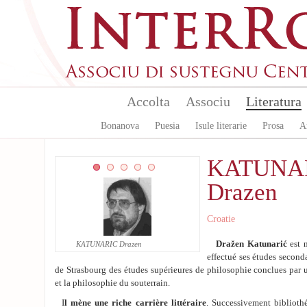
Aller au contenu principal
Accolta
Associu
Literatura
Bonanova
Puesia
Isule literarie
Prosa
A
KATUNA
Drazen
Croatie
Dražen Katunarić
est 
KATUNARIC Drazen
effectué ses études secondai
de Strasbourg des études supérieures de philosophie conclues par 
et la philosophie du souterrain.
I
l mène une riche carrière littéraire
. Successivement bibliothéc