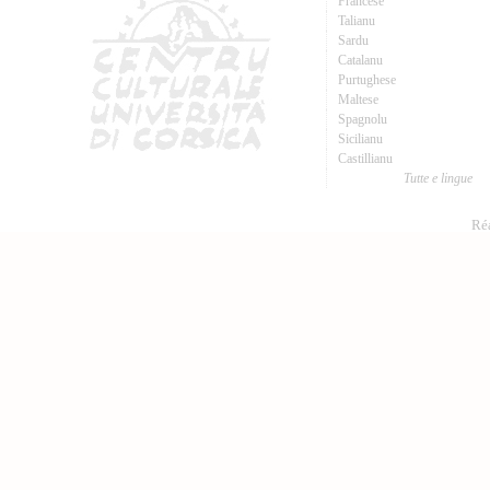
Francese
Talianu
Sardu
Catalanu
Purtughese
Maltese
Spagnolu
Sicilianu
Castillianu
Tutte e lingue
Réa