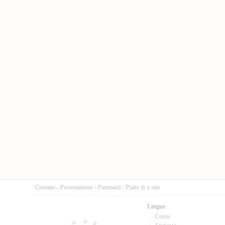
Cuntattu
-
Presentazione
-
Partenarii
-
Pianu di u situ
Lingue
Corsu