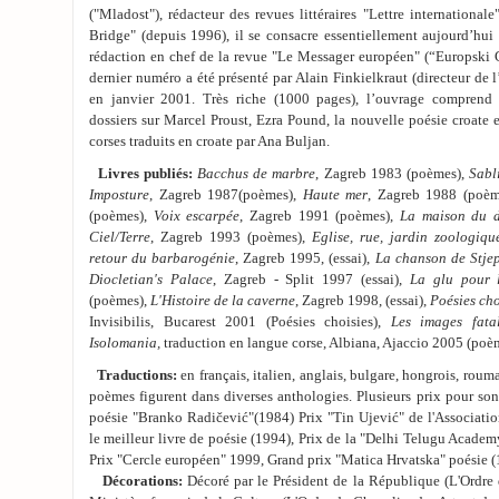
("Mladost"), rédacteur des revues littéraires "Lettre international
Bridge" (depuis 1996), il se consacre essentiellement aujourd’hui à
rédaction en chef de la revue "Le Messager européen" (“Europski G
dernier numéro a été présenté par Alain Finkielkraut (directeur de l
en janvier 2001. Très riche (1000 pages), l’ouvrage comprend e
dossiers sur Marcel Proust, Ezra Pound, la nouvelle poésie croate
corses traduits en croate par Ana Buljan.
Livres publiés:
Bacchus de marbre
, Zagreb 1983 (poèmes),
Sabl
Imposture
, Zagreb 1987(poèmes),
Haute mer
, Zagreb 1988 (poè
(poèmes),
Voix escarpée
, Zagreb 1991 (poèmes),
La maison du d
Ciel/Terre
, Zagreb 1993 (poèmes),
Eglise, rue, jardin zoologiqu
retour du barbarogénie
, Zagreb 1995, (essai),
La chanson de Stje
Diocletian's Palace
, Zagreb - Split 1997 (essai),
La glu pour 
(poèmes),
L'Histoire de la caverne
, Zagreb 1998, (essai),
Poésies cho
Invisibilis, Bucarest 2001 (Poésies choisies),
Les images fata
Isolomania,
traduction en langue corse, Albiana, Ajaccio 2005 (po
Traductions:
en français, italien, anglais, bulgare, hongrois, roum
poèmes figurent dans diverses anthologies. Plusieurs prix pour so
poésie "Branko Radičević"(1984) Prix "Tin Ujević" de l'Associatio
le meilleur livre de poésie (1994), Prix de la "Delhi Telugu Academy
Prix "Cercle européen" 1999, Grand prix "Matica Hrvatska" poésie (
Décorations:
Décoré par le Président de la République (L'Ordre