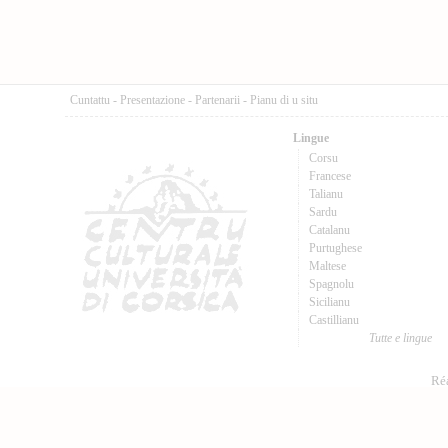
Cuntattu
-
Presentazione
-
Partenarii
-
Pianu di u situ
Lingue
Corsu
Francese
Talianu
Sardu
Catalanu
Purtughese
Maltese
Spagnolu
Sicilianu
Castillianu
Tutte e lingue
Réa