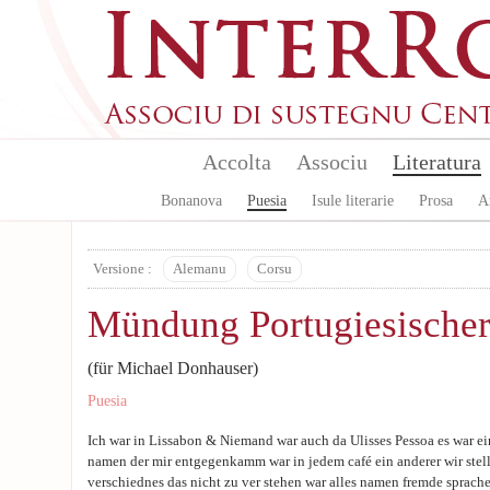
Skip to main content
Accolta
Associu
Literatura
Bonanova
Puesia
Isule literarie
Prosa
A
Versione :
Alemanu
Corsu
Mündung Portugiesischer
(für Michael Donhauser)
Puesia
Ich war in Lissabon & Niemand war auch da Ulisses Pessoa es war e
namen der mir entgegenkamm war in jedem café ein anderer wir stell
verschiednes das nicht zu ver stehen war alles namen fremde sprachen