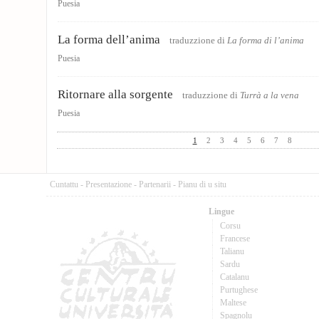
Puesia
La forma dell’anima
traduzzione di
La forma di l’anima
Puesia
Ritornare alla sorgente
traduzzione di
Turrà a la vena
Puesia
1
2
3
4
5
6
7
8
Cuntattu
-
Presentazione
-
Partenarii
-
Pianu di u situ
Lingue
Corsu
Francese
Talianu
Sardu
Catalanu
Purtughese
Maltese
Spagnolu