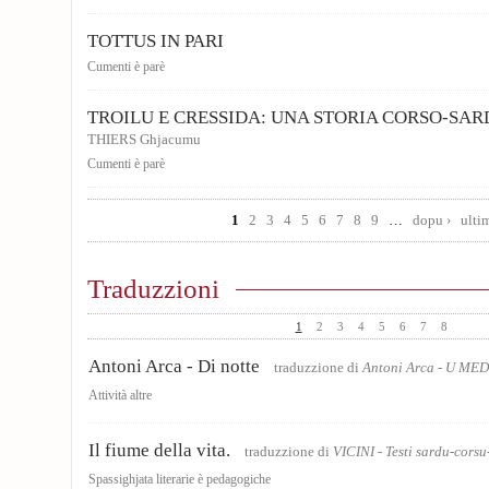
TOTTUS IN PARI
Cumenti è parè
TROILU E CRESSIDA: UNA STORIA CORSO-SAR
THIERS Ghjacumu
Cumenti è parè
Pages
1
2
3
4
5
6
7
8
9
…
dopu ›
ulti
Traduzzioni
1
2
3
4
5
6
7
8
Antoni Arca - Di notte
traduzzione di
Antoni Arca - U M
Attività altre
Il fiume della vita.
traduzzione di
VICINI - Testi sardu-corsu
Spassighjata literarie è pedagogiche