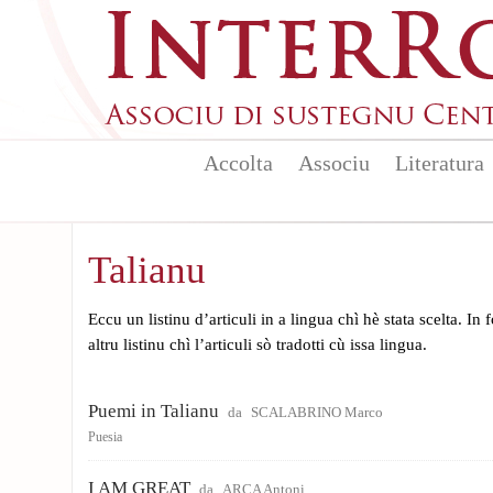
Aller au contenu principal
Accolta
Associu
Literatura
Talianu
Eccu un listinu d’articuli in a lingua chì hè stata scelta. In
altru listinu chì l’articuli sò tradotti cù issa lingua.
Puemi in Talianu
da
SCALABRINO Marco
Puesia
I AM GREAT
da
ARCA Antoni