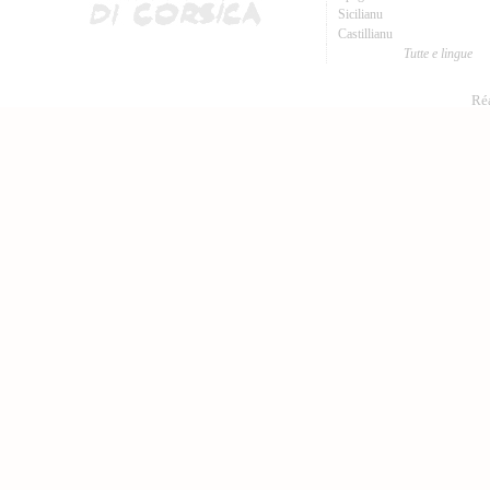
Sicilianu
Castillianu
Tutte e lingue
Réa