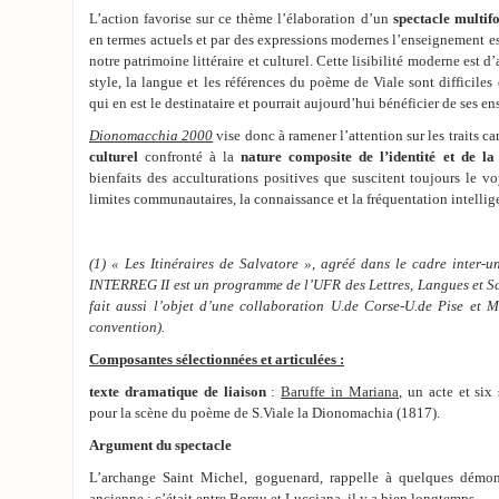
L’action favorise sur ce thème l’élaboration d’un
spectacle multif
en termes actuels et par des expressions modernes l’enseignement es
notre patrimoine littéraire et culturel. Cette lisibilité moderne est d
style, la langue et les références du poème de Viale sont difficiles
qui en est le destinataire et pourrait aujourd’hui bénéficier de ses e
Dionomacchia 2000
vise donc à ramener l’attention sur les traits ca
culturel
confronté à la
nature composite de l’identité et de la
bienfaits des acculturations positives que suscitent toujours le v
limites communautaires, la connaissance et la fréquentation intelligen
(1) « Les Itinéraires de Salvatore », agréé dans le cadre inter-un
INTERREG II est un programme de l’UFR des Lettres, Langues et S
fait aussi l’objet d’une collaboration U.de Corse-U.de Pise et M
convention).
Composantes sélectionnées et articulées :
texte dramatique de liaison
:
Baruffe in Mariana
, un acte et six
pour la scène du poème de S.Viale la Dionomachia (1817).
Argument du spectacle
L’archange Saint Michel, goguenard, rappelle à quelques démo