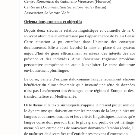
Centro Romantico
du
Gabinetto Vieusseux
(Florence)
Centre de Documentation Salvatore Viale
(Bastia)
Association
Salvatore Viale
Orientations, contenus et objectifs:
Depuis deux siècles la relation linguistique et culturelle de la Co
souvent obscurcie et embarrassée par l’appartenance de l’île à l’ense
Cette situation a pu entraîner dans l’histoire des conséque
douloureuses. Elle a aussi favorisé la mise en place d’un système
aujourd’hui de gérer efficacement au mieux des intérêts des c
présence et des individus. Ainsi l’ancienne triglossie problém
perspective européenne un atout à exploiter. Le corse doit trou
environnement plurilingue.
Le corse, variété d’origine italo-romane langue récemment élabor
bénéficier du climat favorable qu’a instauré une série de donnée
n’est pas l’avènement des échanges entre régions d’Europe et de
transfrontalière en Méditerranée.
Or le thème et le texte sur lesquels s’appuie le présent projet sont de
le dynamisme qui doivent animer les rapports de la langue hier mi
langues et cultures romanes et les variétés linguistiques locales qu’e
langue corse doit pouvoir tirer le plus grand profit de cet héritag
même où son entrée dans de nouveaux domaines d’emploi (école, lit
de maîtriser, de diversifier et d’enrichir ses moyens d’expression.