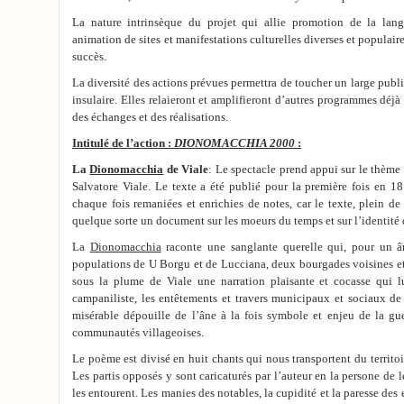
La nature intrinsèque du projet qui allie promotion de la lang
animation de sites et manifestations culturelles diverses et populai
succès.
La diversité des actions prévues permettra de toucher un large publ
insulaire. Elles relaieront et amplifieront d’autres programmes déj
des échanges et des réalisations.
Intitulé de l’action :
DIONOMACCHIA 2000
:
La
Dionomacchia
de Viale
: Le spectacle prend appui sur le thèm
Salvatore Viale. Le texte a été publié pour la première fois en 1
chaque fois remaniées et enrichies de notes, car le texte, plein de v
quelque sorte un document sur les moeurs du temps et sur l’identité 
La
Dionomacchia
raconte une sanglante querelle qui, pour un ân
populations de U Borgu et de Lucciana, deux bourgades voisines et
sous la plume de Viale une narration plaisante et cocasse qui lui
campaniliste, les entêtements et travers municipaux et sociaux de t
misérable dépouille de l’âne à la fois symbole et enjeu de la gue
communautés villageoises.
Le poème est divisé en huit chants qui nous transportent du territo
Les partis opposés y sont caricaturés par l’auteur en la persone de l
les entourent. Les manies des notables, la cupidité et la paresse des 