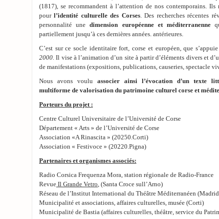
(1817
)
, se recommandent à l’attention de nos contemporains. Il
pour
l’identité culturelle des Corses
. Des recherches récentes ré
personnalité une
dimension européenne et méditerranenne
qu
partiellement jusqu’à ces dernières années. antérieures.
C’est sur ce socle identitaire fort, corse et européen, que s’appuie
2000.
Il vise à l’animation d’un site à partir d’éléments divers et d
de manifestations (expositions, publications, causeries, spectacle vi
Nous avons voulu
associer ainsi l’évocation d’un texte l
multiforme de valorisation du patrimoine culturel corse et médit
Porteurs du projet :
Centre Culturel Universitaire de l’Université de Corse
Département « Arts » de l’Université de Corse
Association «A Rinascita » (20250.Corti)
Association « Festivoce » (20220.Pigna)
Partenaires et organismes associés:
Radio Corsica Frequenza Mora, station régionale de Radio-France
Revue
Il Grande Vetro
, (Santa Croce sull’Arno)
Réseau de l’Institut International du Théâtre Méditerranéen (Madrid
Municipalité et associations, affaires culturelles, musée (Corti)
Municipalité de Bastia (affaires culturelles, théâtre, service du Patr