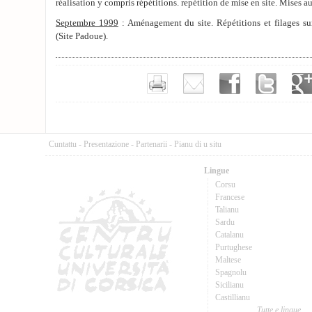
réalisation y compris répétitions. repétition de mise en site. Mises
Septembre 1999
: Aménagement du site. Répétitions et filages sur
(Site Padoue).
Cuntattu
-
Presentazione
-
Partenarii
-
Pianu di u situ
Lingue
Corsu
Francese
Talianu
Sardu
Catalanu
Purtughese
Maltese
Spagnolu
Sicilianu
Castillianu
Tutte e lingue