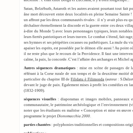
ancienne : c’était entre Borgu et Lucciana, il y a bien longtemps...
Satan, Belzébuth, Astaroth et les autres avaient pourtant tout fait po
âne mort découvert entre deux localités en pleine Semaine Sainte 
un affront par les deux communautés rivales : il n’y avait plus eu qu’
déchaîner éternellement la discorde et la guerre entre ces deux villa
à-dire du Monde !) avec leurs personnages typiques, leurs notables 
leurs fiertés patriotiques et leurs travers. Le combat s’étend, fait rag
ses hymnes et ses péripéties cocasses ou pathétiques. La mule du vi
apaiser les esprits, est possédée par le démon elle aussi ! Au point o
il ne reste plus que le recours de la Providence. Il faut une interve
calme, la paix, la concorde. C’est l’affaire des archanges et Michel ap
Autres séquences dramatiques
: mise en scène de passages de 
référant à la Corse rurale de son temps et de la deuxième moitié du
particulier du chapitre III de
Filidatu è Filimonda
(auteur : S.Dalze
devant le juge de paix. Egalement mises à profit les comédies en la
(1832-1909).
séquences visuelles
: diaporamas et images mobiles, panneaux e
communautaire, le patrimoine archéologique et l’environnement (vill
noter que les étudiants en maîtrise « Conception et mise en œuvre d
programme le projet
Dionomacchia 2000
.
parties chantées
: polyphonies traditionnelles et compositions origi