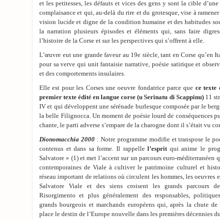
et les petitesses, les défauts et vices des gens y sont la cible d’une
complaisance et qui, au-delà du rire et du grotesque, vise à ramene
vision lucide et digne de la condition humaine et des habitudes soc
la narration plusieurs épisodes et éléments qui, sans faire digre
l’histoire de la Corse et sur les perspectives qui s’offrent à elle.
L’œuvre eut une grande faveur au 19e siècle, tant en Corse qu’en Ital
pour sa verve qui unit fantaisie narrative, poésie satirique et observ
et des comportements insulaires.
Elle est pour les Corses une oeuvre fondatrice parce que
ce texte
premier texte édité en langue corse (u Serinatu di Scappinu)
11 str
IV et qui développent une sérénade burlesque composée par le berg
la belle Filignocca. Un moment de poésie lourd de conséquences pu
chante, le parti adverse s’empare de la charogne dont il s’était vu con
Dionomacchia 2000
: Notre programme modifie et transpose le p
contenus et dans sa forme. Il rappelle
l’esprit
qui anime le prog
Salvatore » (1) et met l’accent sur un parcours euro-méditerranéen qu
contemporaines de Viale à cultiver le patrimoine culturel et hist
réseau important de relations où circulent les hommes, les oeuvres et 
Salvatore Viale et des siens croisent les grands parcours de
Risorgimento et plus généralement des responsables, politiques,
grands bourgeois et marchands européens qui, après la chute de
place le destin de l’Europe nouvelle dans les premières décennies du