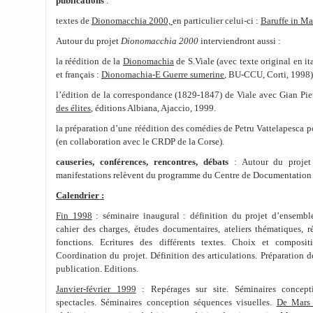
publications
:
textes de
Dionomacchia 2000,
en particulier celui-ci :
Baruffe in Ma
Autour du projet
Dionomacchia 2000
interviendront aussi :
la réédition de la
Dionomachia
de S.Viale (avec texte original en it
et français :
Dionomachia-E Guerre sumerine
, BU-CCU, Corti, 1998)
l’édition de la correspondance (1829-1847) de Viale avec Gian Pie
des élites
, éditions Albiana, Ajaccio, 1999.
la préparation d’une réédition des comédies de Petru Vattelapesca p
(en collaboration avec le CRDP de la Corse).
causeries, conférences, rencontres, débats
: Autour du proje
manifestations relèvent du programme du Centre de Documentation 
Calendrier :
Fin 1998
: séminaire inaugural : définition du projet d’ensembl
cahier des charges, études documentaires, ateliers thématiques, r
fonctions. Ecritures des différents textes. Choix et composit
Coordination du projet. Définition des articulations. Préparation 
publication. Editions.
Janvier-février 1999
: Repérages sur site. Séminaires concept
spectacles. Séminaires conception séquences visuelles.
De Mars