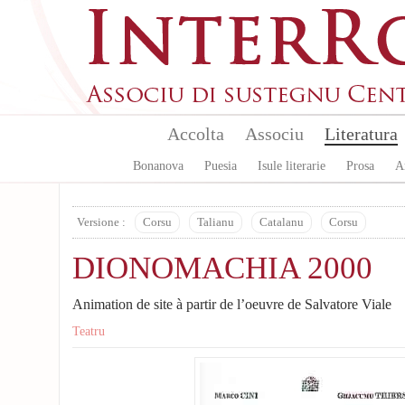
Aller au contenu principal
Accolta
Associu
Literatura
Bonanova
Puesia
Isule literarie
Prosa
A
Versione :
Corsu
Talianu
Catalanu
Corsu
DIONOMACHIA 2000
Animation de site à partir de l’oeuvre de Salvatore Viale
Teatru