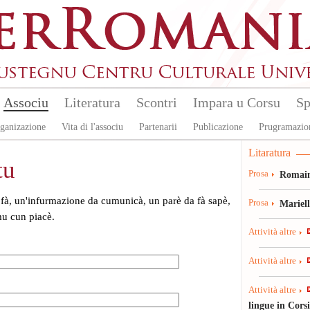
Associu
Literatura
Scontri
Impara u Corsu
Sp
ganizazione
Vita di l'associu
Partenarii
Publicazione
Prugramazio
Litaratura
tu
Prosa
Romain
fà, un'infurmazione da cumunicà, un parè da fà sapè,
Prosa
Mariel
mu cun piacè.
Attività altre
Attività altre
Attività altre
lingue in Cors