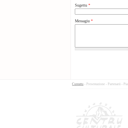
Sugettu
*
Messagiu
*
Cuntattu
-
Presentazione
-
Partenarii
-
Pia