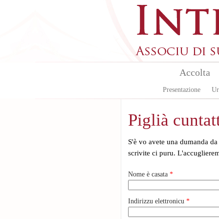
Aller au contenu principal
Accolta
Presentazione
Ur
Piglià cuntat
S'è vo avete una dumanda da 
scrivite ci puru. L'accugliere
Nome è casata
*
Indirizzu elettronicu
*