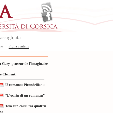
assighjata
ne
Piglià cuntattu
 Gary, penseur de l’imaginaire
le Clementi
U rumanzu Pirandellianu
“L’ochju di un rumanzu”
Tesa cun corsu trà quattru
ica