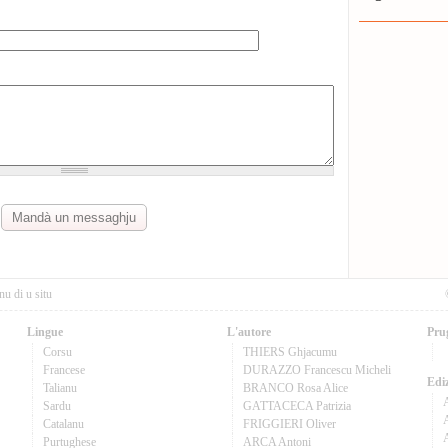
nu di u situ
Lingue
L'autore
Pru
Corsu
THIERS Ghjacumu
Francese
DURAZZO Francescu Micheli
Ediz
Talianu
BRANCO Rosa Alice
Sardu
GATTACECA Patrizia
A
Catalanu
FRIGGIERI Oliver
Purtughese
ARCA Antoni