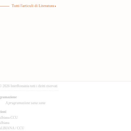
Tutti l'articuli di Literatura
© 2026 InterRomania tutti i diritti riservati
gramazione
A prugramazione sana sana
ioni
Albiana-CCU
lbiana
ALBIANA / CCU