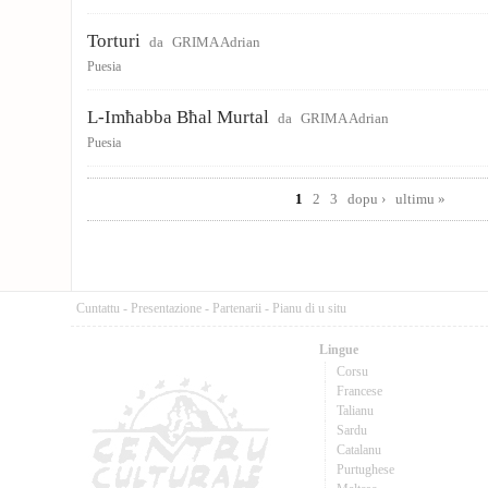
Torturi
da
GRIMA Adrian
Puesia
L-Imħabba Bħal Murtal
da
GRIMA Adrian
Puesia
Pages
1
2
3
dopu ›
ultimu »
Cuntattu
-
Presentazione
-
Partenarii
-
Pianu di u situ
Lingue
Corsu
Francese
Talianu
Sardu
Catalanu
Purtughese