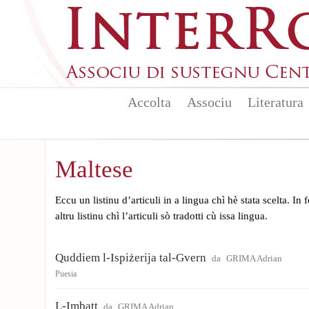
Aller au contenu principal
Accolta
Associu
Literatura
Maltese
Eccu un listinu d’articuli in a lingua chì hè stata scelta. In
altru listinu chì l’articuli sò tradotti cù issa lingua.
Quddiem l-Ispiżerija tal-Gvern
da
GRIMA Adrian
Puesia
L-Imbatt
da
GRIMA Adrian