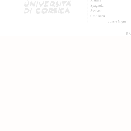
Maltese
Spagnolu
Sicilianu
Castillianu
Tutte e lingue
Réa