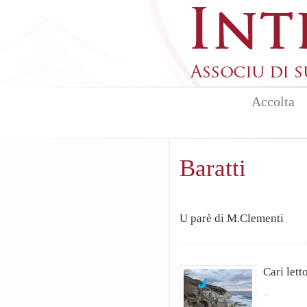
Aller au contenu principal
Accolta
Baratti
U parè di M.Clementi
Cari lett
...