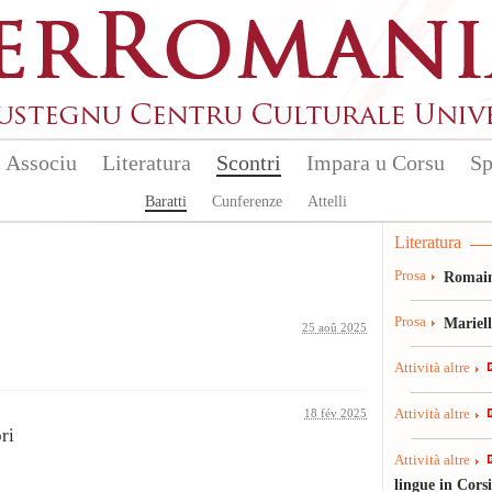
Associu
Literatura
Scontri
Impara u Corsu
Sp
Baratti
Cunferenze
Attelli
Literatura
Prosa
Romain
Prosa
Mariel
25 aoû 2025
Attività altre
18 fév 2025
Attività altre
ori
Attività altre
lingue in Cors