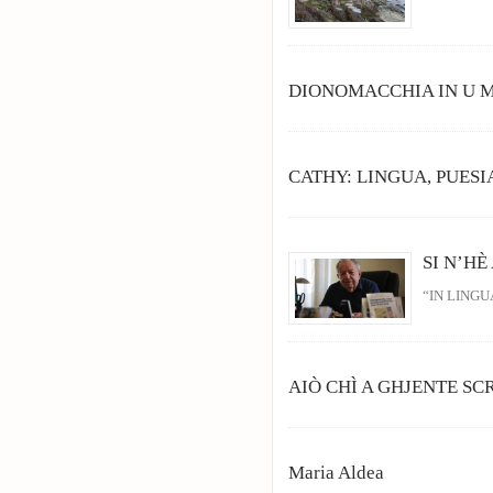
DIONOMACCHIA IN U 
CATHY: LINGUA, PUESI
SI N’H
“IN LINGU
AIÒ CHÌ A GHJENTE SCR
Maria Aldea