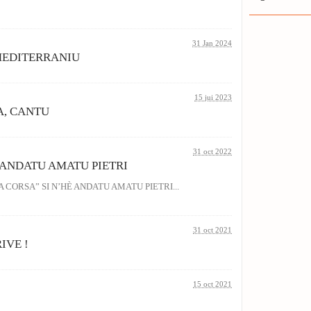
31 Jan 2024
MEDITERRANIU
15 jui 2023
A, CANTU
31 oct 2022
È ANDATU AMATU PIETRI
A CORSA” SI N’HÈ ANDATU AMATU PIETRI...
31 oct 2021
IVE !
15 oct 2021