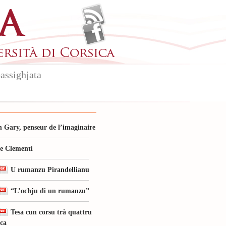
assighjata
 Gary, penseur de l’imaginaire
le Clementi
U rumanzu Pirandellianu
“L’ochju di un rumanzu”
Tesa cun corsu trà quattru
ica