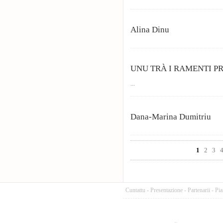
Alina Dinu
UNU TRÀ I RAMENTI P
...
Dana-Marina Dumitriu
Pages
1
2
3
Cuntattu
-
Presentazione
-
Partenarii
-
Pia