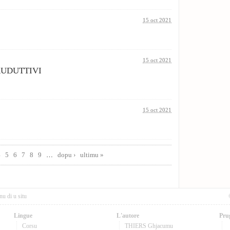
15 oct 2021
15 oct 2021
RUDUTTIVI
15 oct 2021
4
5
6
7
8
9
…
dopu ›
ultimu »
nu di u situ
Lingue
L'autore
Pru
Corsu
THIERS Ghjacumu