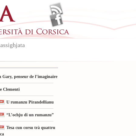
assighjata
 Gary, penseur de l’imaginaire
le Clementi
U rumanzu Pirandellianu
“L’ochju di un rumanzu”
Tesa cun corsu trà quattru
ica