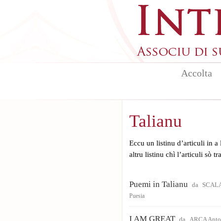
Aller au contenu principal
Accolta
Talianu
Eccu un listinu d’articuli in a
altru listinu chì l’articuli sò t
Puemi in Talianu
da
SCALA
Puesia
I AM GREAT
da
ARCA Anto