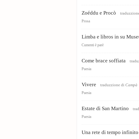
Zoéddu e Procò
traduzzion
Prosa
Limba e libros in su Mus
Cumenti è parè
Come brace soffiata
tradu
Puesia
Vivere
traduzzione di
Campà
Puesia
Estate di San Martino
tra
Puesia
Una rete di tempo infinito