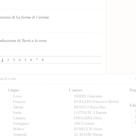
Puesia
Invocazione
zzione di
La forma di l’anima
tr
Puesia
Per cento parol
aduzzione di
Turrà a la vena
Puesia
1
2
3
4
5
6
7
8
nu di u situ
Lingue
L'autore
Pru
Corsu
THIERS Ghjacumu
Francese
DURAZZO Francescu Micheli
Ediz
Talianu
BRANCO Rosa Alice
Sardu
GATTACECA Patrizia
A
Catalanu
FRIGGIERI Oliver
Purtughese
ARCA Antoni
Maltese
DI MEGLIO Alanu
Spagnolu
AL MASRI Maram