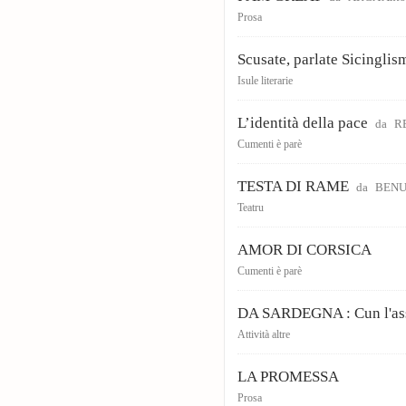
Prosa
Scusate, parlate Sicinglis
Isule literarie
L’identità della pace
da
R
Cumenti è parè
TESTA DI RAME
da
BENUC
Teatru
AMOR DI CORSICA
Cumenti è parè
DA SARDEGNA : Cun l'ass
Attività altre
LA PROMESSA
Prosa