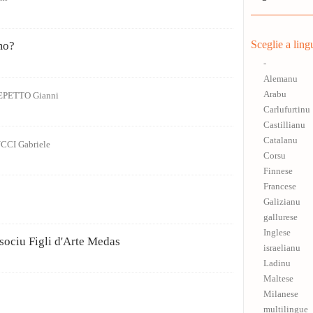
Sceglie a ling
mo?
-
Alemanu
Arabu
EPETTO Gianni
Carlufurtinu
Castillianu
Catalanu
CI Gabriele
Corsu
Finnese
Francese
Galizianu
gallurese
Inglese
ociu Figli d'Arte Medas
israelianu
Ladinu
Maltese
Milanese
multilingue