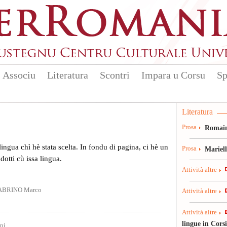
Associu
Literatura
Scontri
Impara u Corsu
Sp
Literatura
Prosa
Romain
 lingua chì hè stata scelta. In fondu di pagina, ci hè un
Prosa
Mariel
radotti cù issa lingua.
Attività altre
BRINO Marco
Attività altre
Attività altre
lingue in Cors
ni