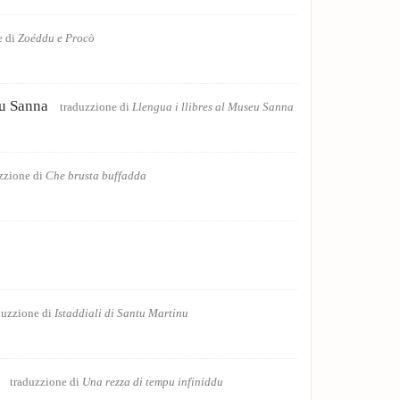
Picciotti ju e id
e di
Zoéddu e Procò
Puesia
eu Sanna
Papuzzana
traduzzione di
Llengua i llibres al Museu Sanna
trad
Puesia
Festa
zzione di
Che brusta buffadda
traduzzione
Puesia
Preghiera per i
Puesia
Notizie dall'est
duzzione di
Istaddiali di Santu Martinu
Puesia
La nostra umani
traduzzione di
Una rezza di tempu infiniddu