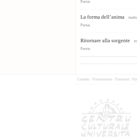
Puesia
La forma dell’anima
tradu
Puesia
Ritornare alla sorgente
tr
Puesia
Cuntattu
-
Presentazione
-
Partenarii
-
Pia