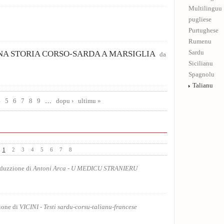
Multilinguu
pugliese
Purtughese
Rumenu
UNA STORIA CORSO-SARDA A MARSIGLIA
Sardu
da
Sicilianu
Spagnolu
Talianu
4
5
6
7
8
9
…
dopu ›
ultimu »
1
2
3
4
5
6
7
8
Repitu pi Gnazi
duzzione di
Antoni Arca - U MEDICU STRANIERU
Puesia
Tu non ascolti
ione di
VICINI - Testi sardu-corsu-talianu-francese
Puesia