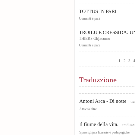
TOTTUS IN PARI
Cumenti è parè
TROILU E CRESSIDA: 
THIERS Ghjacumu
Cumenti è parè
Pages
1
2
3
Traduzzione
Antoni Arca - Di notte
tra
Attività altre
Il fiume della vita.
traduzz
Spassighjata literarie è pedagogiche