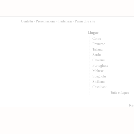
Cuntattu
-
Presentazione
-
Partenarii
-
Pianu di u situ
Lingue
Corsu
Francese
Talianu
Sardu
Catalanu
Purtughese
Maltese
Spagnolu
Sicilianu
Castillianu
Tutte e lingue
Réa