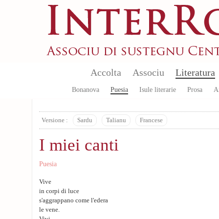
Aller au contenu principal
Accolta
Associu
Literatura
Bonanova
Puesia
Isule literarie
Prosa
A
Versione :
Sardu
Talianu
Francese
I miei canti
Puesia
Vive
in corpi di luce
s'aggrappano come l'edera
le vene.