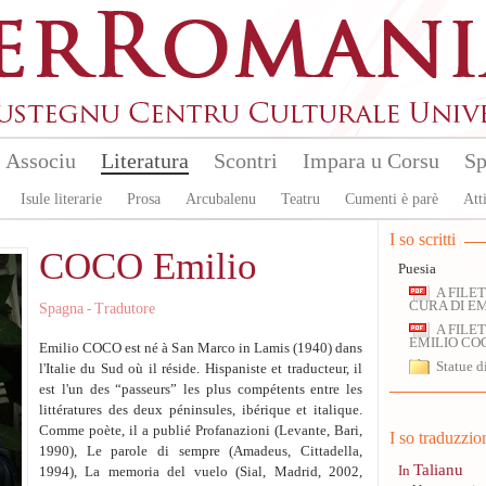
Associu
Literatura
Scontri
Impara u Corsu
Sp
Isule literarie
Prosa
Arcubalenu
Teatru
Cumenti è parè
Atti
I so scritti
COCO Emilio
Puesia
A FILE
CURA DI E
Spagna
Tradutore
-
A FILE
EMILIO CO
Emilio COCO est né à San Marco in Lamis (1940) dans
Statue d
l'Italie du Sud où il réside. Hispaniste et traducteur, il
est l'un des “passeurs” les plus compétents entre les
littératures des deux péninsules, ibérique et italique.
Comme poète, il a publié Profanazioni (Levante, Bari,
I so traduzzio
1990), Le parole di sempre (Amadeus, Cittadella,
Talianu
In
1994), La memoria del vuelo (Sial, Madrid, 2002,