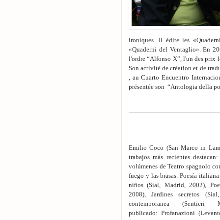
ironiques. Il édite les «Quader
«Quaderni del Ventaglio». En 200
l'ordre “Alfonso X”, l'un des prix
Son activité de création et de trad
, au Cuarto Encuentro Internacio
présentée son “Antologia della p
Emilio Coco (San Marco in Lamis,
trabajos más recientes destacan:
volúmenes de Teatro spagnolo con
fuego y las brasas. Poesía italia
niños (Sial, Madrid, 2002), Poe
2008), Jardines secretos (Sia
contemporanea (Sentier
publicado: Profanazioni (Levant