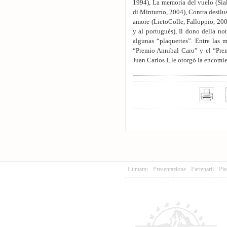
1994), La memoria del vuelo (Sial
di Minturno, 2004), Contra desilu
amore (LietoColle, Falloppio, 200
y al portugués), Il dono della no
algunas “plaquettes”. Entre las 
“Premio Annibal Caro” y el “Prem
Juan Carlos I, le otorgó la encomi
Cuntattu
-
Presentazione
-
Partenarii
-
Pia