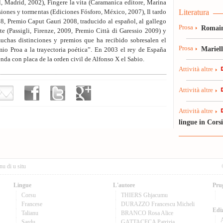
, Madrid, 2002), Fingere la vita (Caramanica editore, Marina
Literatura
siones y tormentas (Ediciones Fósforo, México, 2007), Il tardo
8, Premio Caput Gauri 2008, traducido al español, al gallego
Prosa
Romain
tte (Passigli, Firenze, 2009, Premio Città di Garessio 2009) y
muchas distinciones y premios que ha recibido sobresalen el
Prosa
Mariel
io Proa a la trayectoria poética”. En 2003 el rey de España
enda con placa de la orden civil de Alfonso X el Sabio.
Attività altre
Attività altre
Attività altre
lingue in Cors
nu di u situ
Lingue
L'autore
Pru
Corsu
THIERS Ghjacumu
Francese
DURAZZO Francescu Micheli
Ediz
Talianu
BRANCO Rosa Alice
Sardu
GATTACECA Patrizia