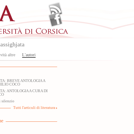
assighjata
vità altre
L'autori
TTA: BREVE ANTOLOGIA A
MILIO COCO
TTA: ANTOLOGIA A CURA DI
CO
i silenzio
Tutti l'articuli di literatura
ne