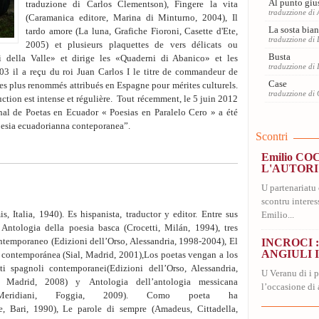
Al punto giu
traduzione di Carlos Clementson), Fingere la vita
traduzzione di
(Caramanica editore, Marina di Minturno, 2004), Il
La sosta bia
tardo amore (La luna, Grafiche Fioroni, Casette d'Ete,
traduzzione di
2005) et plusieurs plaquettes de vers délicats ou
Busta
ni della Valle» et dirige les «Quaderni di Abanico» et les
traduzzione di
3 il a reçu du roi Juan Carlos I le titre de commandeur de
Case
 les plus renommés attribués en Espagne pour mérites culturels.
traduzzione di
uction est intense et régulière. Tout récemment, le 5 juin 2012
nal de Poetas en Ecuador « Poesias en Paralelo Cero » a été
oesia ecuadorianna conteporanea”.
Scontri
Emilio C
L'AUTORI
U partenariat
scontru interes
 Italia, 1940). Es hispanista, traductor y editor. Entre sus
Emilio...
 Antologia della poesia basca (Crocetti, Milán, 1994), tres
temporaneo (Edizioni dell’Orso, Alessandria, 1998-2004), El
INCROCI :
ANGIULI 
na contemporánea (Sial, Madrid, 2001),Los poetas vengan a los
ti spagnoli contemporanei(Edizioni dell’Orso, Alessandria,
U Veranu di i p
l, Madrid, 2008) y Antologia dell’antologia messicana
l’occasione di 
i Meridiani, Foggia, 2009). Como poeta ha
e, Bari, 1990), Le parole di sempre (Amadeus, Cittadella,