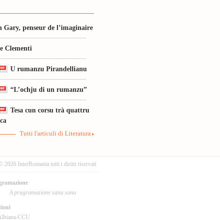
 Gary, penseur de l’imaginaire
le Clementi
U rumanzu Pirandellianu
“L’ochju di un rumanzu”
Tesa cun corsu trà quattru
ica
Tutti l'articuli di Literatura
© 2026 InterRomania tutti i diritti riservati
gramazione
A prugramazione sana sana
ioni
Albiana-CCU