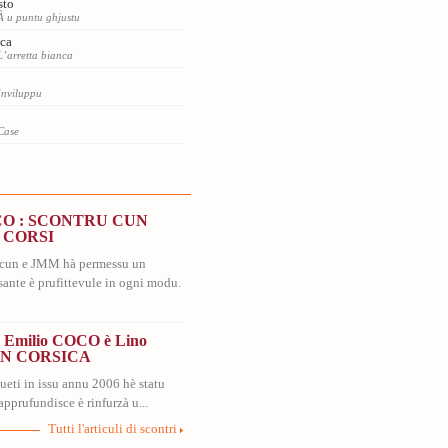
sto
À u puntu ghjustu
nca
L’arretta bianca
Inviluppu
Case
OCO : SCONTRU CUN
 CORSI
u cun e JMM hà permessu un
sante è prufittevule in ogni modu.
 Emilio COCO è Lino
IN CORSICA
ueti in issu annu 2006 hè statu
apprufundisce è rinfurzà u...
Tutti l'articuli di scontri