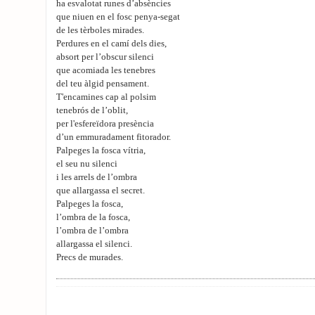
ha esvalotat runes d’absències
que niuen en el fosc penya-segat
de les tèrboles mirades.
Perdures en el camí dels dies,
absort per l’obscur silenci
que acomiada les tenebres
del teu àlgid pensament.
T'encamines cap al polsim
tenebrós de l’oblit,
per l'esfereïdora presència
d’un emmuradament fitorador.
Palpeges la fosca vítria,
el seu nu silenci
i les arrels de l’ombra
que allargassa el secret.
Palpeges la fosca,
l’ombra de la fosca,
l’ombra de l’ombra
allargassa el silenci.
Precs de murades.