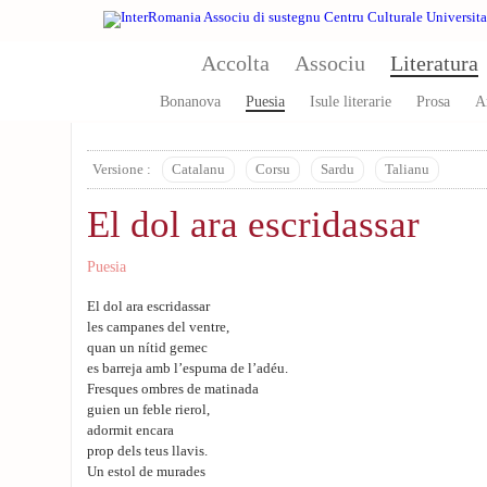
Aller au contenu principal
Accolta
Associu
Literatura
Bonanova
Puesia
Isule literarie
Prosa
A
Versione :
Catalanu
Corsu
Sardu
Talianu
El dol ara escridassar
Puesia
El dol ara escridassar
les campanes del ventre,
quan un nítid gemec
es barreja amb l’espuma de l’adéu.
Fresques ombres de matinada
guien un feble rierol,
adormit encara
prop dels teus llavis.
Un estol de murades