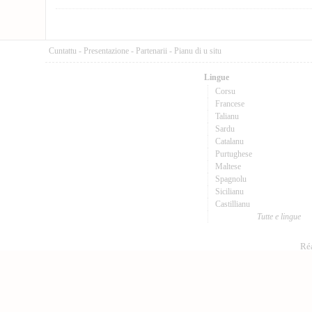
Cuntattu
-
Presentazione
-
Partenarii
-
Pianu di u situ
Lingue
Corsu
Francese
Talianu
Sardu
Catalanu
Purtughese
Maltese
Spagnolu
Sicilianu
Castillianu
Tutte e lingue
Réa