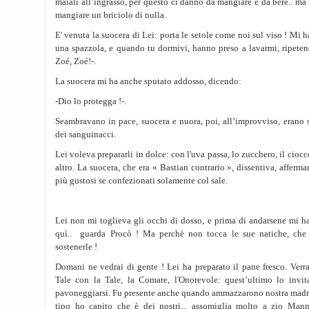
maiali all’ingrasso, per questo ci danno da mangiare e da bere.. ma
mangiare un briciolo di nulla.
E' venuta la suocera di Lei: porta le setole come noi sul viso ! Mi 
una spazzola, e quando tu dormivi, hanno preso a lavarmi, ripetend
Zoé, Zoé!-.
La suocera mi ha anche sputato addosso, dicendo:
-Dio lo protegga !-.
Seambravano in pace, suocera e nuora, poi, all’improvviso, erano s
dei sanguinacci.
Lei voleva prepararli in dolce: con l'uva passa, lo zucchero, il ciocc
altro. La suocera, che era « Bastian contrario », dissentiva, affer
più gustosi se confezionati solamente col sale.
Lei non mi toglieva gli occhi di dosso, e prima di andarsene mi h
quì.. guarda Procò ! Ma perchè non tocca le sue natiche, che
sostenerle !
Domani ne vedrai di gente ! Lei ha preparato il pane fresco. Verr
Tale con la Tale, la Comare, l'Onorevole: quest’ultimo lo invi
pavoneggiarsi. Fu presente anche quando ammazzarono nostra madr
tipo ho capito che è dei nostri... assomiglia molto a zio Mann