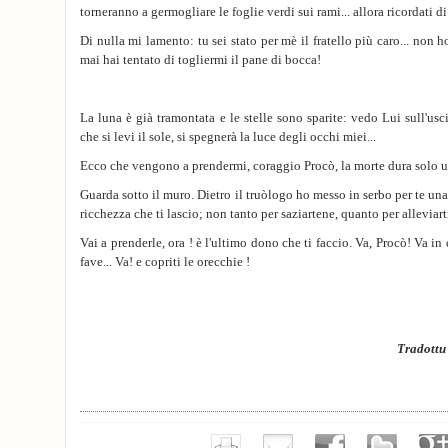
torneranno a germogliare le foglie verdi sui rami... allora ricordati di
Di nulla mi lamento: tu sei stato per mè il fratello più caro... non h
mai hai tentato di togliermi il pane di bocca!
La luna è già tramontata e le stelle sono sparite: vedo Lui sull'usci
che si levi il sole, si spegnerà la luce degli occhi miei...
Ecco che vengono a prendermi, coraggio Procò, la morte dura solo un
Guarda sotto il muro. Dietro il truòlogo ho messo in serbo per te una 
ricchezza che ti lascio; non tanto per saziartene, quanto per alleviarti
Vai a prenderle, ora ! è l'ultimo dono che ti faccio. Va, Procò! Va in 
fave... Va! e copriti le orecchie !
Tradott