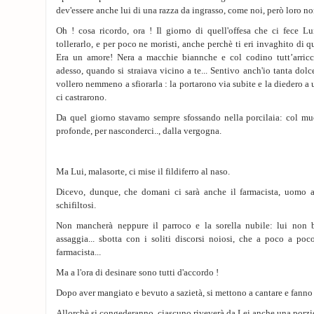
dev'essere anche lui di una razza da ingrasso, come noi, però loro no
Oh ! cosa ricordo, ora ! Il giorno di quell'offesa che ci fece Lu
tollerarlo, e per poco ne moristi, anche perchè ti eri invaghito di que
Era un amore! Nera a macchie biannche e col codino tutt’arricc
adesso, quando si straiava vicino a te... Sentivo anch'io tanta dol
vollero nemmeno a sfiorarla : la portarono via subite e la diedero a u
ci castrarono.
Da quel giorno stavamo sempre sfossando nella porcilaia: col mu
profonde, per nasconderci.., dalla vergogna.
Ma Lui, malasorte, ci mise il fildiferro al naso.
Dicevo, dunque, che domani ci sarà anche il farmacista, uomo a
schifiltosi.
Non mancherà neppure il parroco e la sorella nubile: lui non
assaggia... sbotta con i soliti discorsi noiosi, che a poco a poc
farmacista...
Ma a l'ora di desinare sono tutti d'accordo !
Dopo aver mangiato e bevuto a sazietà, si mettono a cantare e fanno 
Allorchè si congederanno, ciascuno riveverà da Lei anche una porzi