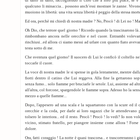
di salto in salto, raccogliendo il cibo che a loro più piace, se 
qualcuno li minaccia... possono anch’essi mostrare le zanne. Vivono
muoiono in libertà: una vita senza libertà è peggio della stessa morte
Ed ora, perchè mi chiedi di nostra madre ? No, Procò ! di Lei no ! Ma
Oh Dio, che terrore quel giorno ! Ricordo quando la trascinarono là...
rimbombano ancora nelle orecchie e nel cuore. Entrambi voleva
rinchiusi...ed allora ci siamo messi ad urlare con quanto fiato avevam
testa sotto di me.
Che sventura quel giorno! Il suocero di Lui le conficò il coltello n
toccarle il cuore.
La voce di nostra madre le si spense in gola lentamente, mentre dalla
fiotti dentro il catino che Lui reggeva. Alla fine la gettarono s
senza fumo... solo fiamme per bruciarle le setole. Lui, assieme ad alt
all'altra, col forcone, spargendole le fiamme sopra. Adesso ho la sens
mezzo a quelle fiamme...
Dopo, l'appesero ad una scala e la squartarono con la scure ed il c
orecchie e la coda, per darle ai loro ragazzi che le attendevano pe
tolsero le interiora... ed il resto. Procò ! Procò ! lo vedi? Io non vo
vicino, stimato fratello, per piangere insieme come allora ! Forse 
dolore.
Ora, fatti coraggio ! La notte è quasi trascorsa... e trascorreranno i gi