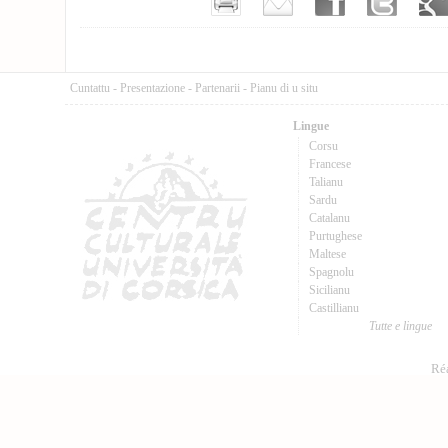
Cuntattu
-
Presentazione
-
Partenarii
-
Pianu di u situ
Lingue
Corsu
Francese
Talianu
Sardu
Catalanu
Purtughese
Maltese
Spagnolu
Sicilianu
Castillianu
Tutte e lingue
Réa