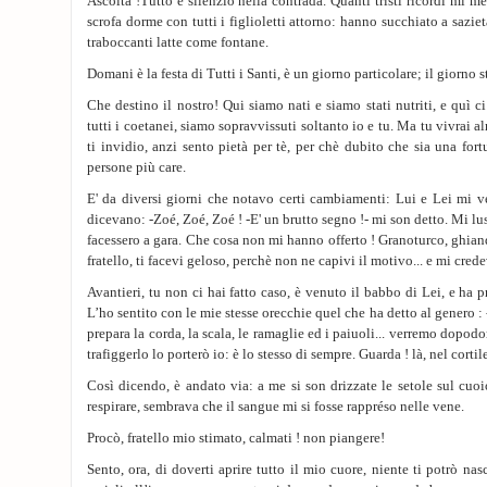
Ascolta !Tutto è silenzio nella contrada. Quanti tristi ricordi mi me
scrofa dorme con tutti i figlioletti attorno: hanno succhiato a saziet
traboccanti latte come fontane.
Domani è la festa di Tutti i Santi, è un giorno particolare; il giorno
Che destino il nostro! Qui siamo nati e siamo stati nutriti, e quì 
tutti i coetanei, siamo sopravvissuti soltanto io e tu. Ma tu vivrai
ti invidio, anzi sento pietà per tè, per chè dubito che sia una fort
persone più care.
E' da diversi giorni che notavo certi cambiamenti: Lui e Lei mi v
dicevano: -Zoé, Zoé, Zoé ! -E' un brutto segno !- mi son detto. Mi 
facessero a gara. Che cosa non mi hanno offerto ! Granoturco, ghiande
fratello, ti facevi geloso, perchè non ne capivi il motivo... e mi crede
Avantieri, tu non ci hai fatto caso, è venuto il babbo di Lei, e ha 
L’ho sentito con le mie stesse orecchie quel che ha detto al genero :
prepara la corda, la scala, le ramaglie ed i paiuoli... verremo dopodom
trafiggerlo lo porterò io: è lo stesso di sempre. Guarda ! là, nel cort
Così dicendo, è andato via: a me si son drizzate le setole sul cu
respirare, sembrava che il sangue mi si fosse rappréso nelle vene.
Procò, fratello mio stimato, calmati ! non piangere!
Sento, ora, di doverti aprire tutto il mio cuore, niente ti potrò na