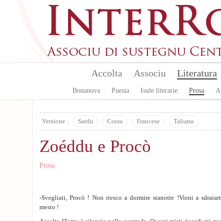
Aller au contenu principal
Accolta
Associu
Literatura
Bonanova
Puesia
Isule literarie
Prosa
A
Versione :
Sardu
Corsu
Francese
Talianu
Zoéddu e Procò
Prosa
-Svegliati, Procò ! Non riesco a dormire stanotte !Vieni a sdraia
mesto !