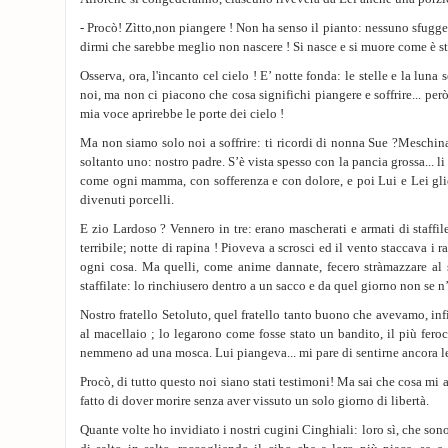
- Procò! Zìtto,non piangere ! Non ha senso il pianto: nessuno sfugge
dirmi che sarebbe meglio non nascere ! Si nasce e si muore come è stat
Osserva, ora, l'incanto cel cielo ! E’ notte fonda: le stelle e la lun
noi, ma non ci piacono che cosa significhi piangere e soffrire... però
mia voce aprirebbe le porte dei cielo !
Ma non siamo solo noi a soffrire: ti ricordi di nonna Sue ?Meschina !
soltanto uno: nostro padre. S’è vista spesso con la pancia grossa... li 
come ogni mamma, con sofferenza e con dolore, e poi Lui e Lei gl
divenuti porcelli.
E zio Lardoso ? Vennero in tre: erano mascherati e armati di staffil
terribile; notte di rapina ! Pioveva a scrosci ed il vento staccava i r
ogni cosa. Ma quelli, come anime dannate, fecero stràmazzare al
staffilate: lo rinchiusero dentro a un sacco e da quel giorno non se n
Nostro fratello Setoluto, quel fratello tanto buono che avevamo, inf
al macellaio ; lo legarono come fosse stato un bandito, il più fero
nemmeno ad una mosca. Lui piangeva... mi pare di sentirne ancora le
Procò, di tutto questo noi siano stati testimoni! Ma sai che cosa mi 
fatto di dover morire senza aver vissuto un solo giorno di libertà.
Quante volte ho invidiato i nostri cugini Cinghiali: loro sì, che so