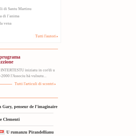
ali di Santu Martinu
a di l’anima
 la vena
Tutti l'autori
, prugrama
uzzione
 INTERTESTU iniziatu in cor'di u
2000 l'Associu hà vulsutu...
Tutti l'articuli di scontri
 Gary, penseur de l’imaginaire
le Clementi
U rumanzu Pirandellianu