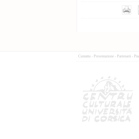
Cuntattu
-
Presentazione
-
Partenarii
-
Pia