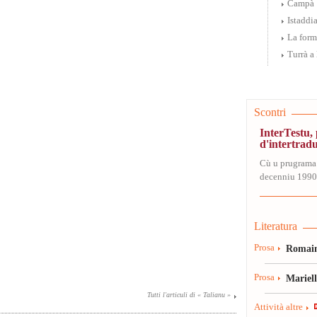
Campà
Istaddi
La form
Turrà a
Scontri
InterTestu
d'intertrad
Cù u prugrama
decenniu 1990-
Literatura
Prosa
Romain
Prosa
Mariel
Tutti l'articuli di « Talianu »
Attività altre