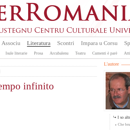
Associu
Literatura
Scontri
Impara u Corsu
Sp
Isule literarie
Prosa
Arcubalenu
Teatru
Cumenti è parè
Atti
L'autore
empo infinito
I so altr
Che bru