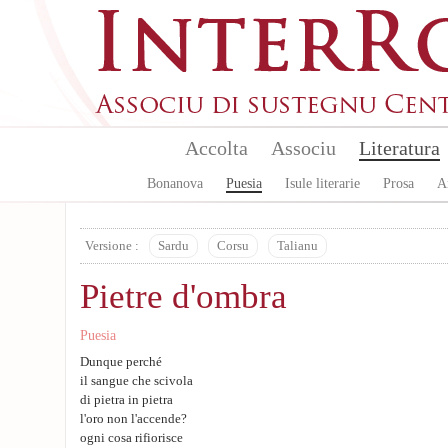
Aller au contenu principal
Accolta
Associu
Literatura
Bonanova
Puesia
Isule literarie
Prosa
A
Versione :
Sardu
Corsu
Talianu
Pietre d'ombra
Puesia
Dunque perché
il sangue che scivola
di pietra in pietra
l'oro non l'accende?
ogni cosa rifiorisce