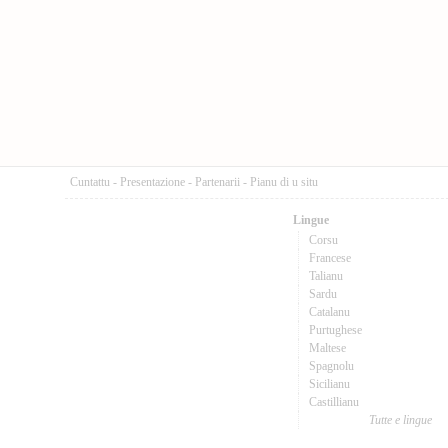
Cuntattu
-
Presentazione
-
Partenarii
-
Pianu di u situ
Lingue
Corsu
Francese
Talianu
Sardu
Catalanu
Purtughese
Maltese
Spagnolu
Sicilianu
Castillianu
Tutte e lingue