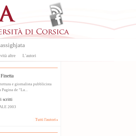
assighjata
vità altre
L'autori
inetta
ntext_dossier.tpl.php
).
tettura e giornalista pubblicista
a Pagina de “La...
ntext_dossier.tpl.php
).
i scritti
ntext_dossier.tpl.php
).
ALE 2003
Tutti l'autori