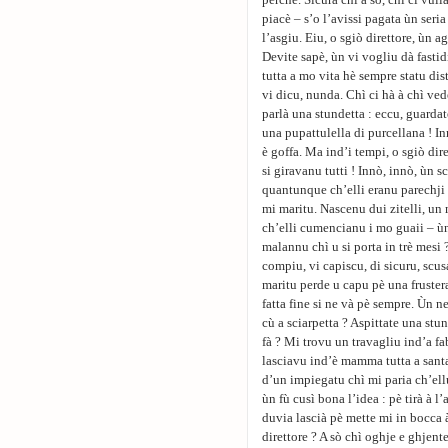
perchè. Sicura chì a sò, chì ci vuli
piacè – s’o l’avissi pagata ùn seria
l’asgiu. Eiu, o sgiò direttore, ùn a
Devite sapè, ùn vi vogliu dà fastidi
tutta a mo vita hè sempre statu dis
vi dicu, nunda. Chì ci hà à chì ved
parlà una stundetta : eccu, guardat
una pupattulella di purcellana ! In
è goffa. Ma ind’i tempi, o sgiò dire
si giravanu tutti ! Innò, innò, ùn 
quantunque ch’elli eranu parechji à
mi maritu. Nascenu dui zitelli, un
ch’elli cumencianu i mo guaii – ùn 
malannu chì u si porta in trè mesi ?
compiu, vi capiscu, di sicuru, scu
maritu perde u capu pè una frustera
fatta fine si ne và pè sempre. Ùn 
cù a sciarpetta ? Aspittate una stu
fà ? Mi trovu un travagliu ind’a fab
lasciavu ind’è mamma tutta a santa
d’un impiegatu chì mi paria ch’ell
ùn fù cusì bona l’idea : pè tirà à l’
duvia lascià pè mette mi in bocca 
direttore ? A sò chì oghje e ghjente