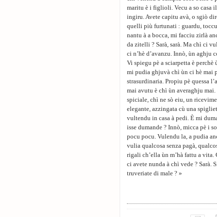
maritu è i figlioli. Vecu a so casa
ingiru. Avete capitu avà, o sgiò dir
quelli più furtunati : guardu, tocc
nantu à a bocca, mi facciu zirlà an
da zitelli ? Sarà, sarà. Ma chì ci 
ci n’hè d’avanzu. Innò, ùn aghju c
Vi spiegu pè a sciarpetta è perchè ù
mi pudia ghjuvà chì ùn ci hè mai 
strasurdinaria. Propiu pè quessa l’
mai avutu è chì ùn averaghju mai. 
spiciale, chì ne sò eiu, un ricevime
elegante, azzingata cù una spiglie
vultendu in casa à pedi. È mi duma
isse dumande ? Innò, micca pè i sol
pocu pocu. Vulendu la, a pudia anc
vulia qualcosa senza pagà, qualcosa
rigali ch’ella ùn m’hà fattu a vita.
ci avete nunda à chì vede ? Sarà. Si
truveriate di male ? »