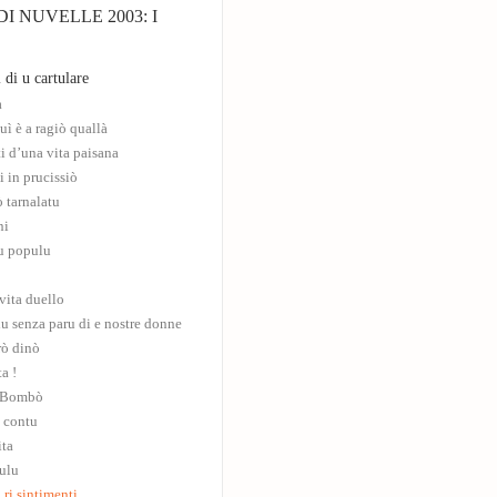
I NUVELLE 2003: I
 di u cartulare
a
uì è a ragiò quallà
i d’una vita paisana
i in prucissiò
 tarnalatu
ni
u populu
vita duello
u senza paru di e nostre donne
prò dinò
a !
 Bombò
u contu
ita
àulu
 ri sintimenti