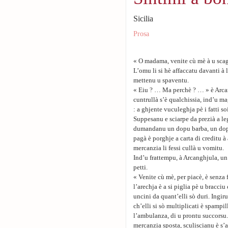
Sicilia
Prosa
« O madama, venite cù mè à u scag
L’omu li si hè affaccatu davanti à 
mettenu u spaventu.
« Eiu ? … Ma perchè ? … » è Arcang
cuntrullà s’è qualchissia, ind’u m
: a ghjente vuculeghja pè i fatti s
Suppesanu e sciarpe da prezià a le
dumandanu un dopu barba, un dopu 
pagà è porghje a carta di creditu à
mercanzia li fessi cullà u vomitu.
Ind’u frattempu, à Arcanghjula, un s
petti.
« Venite cù mè, per piacè, è senza
l’arechja è a si piglia pè u bracciu
uncini da quant’elli sò duri. Ingiru
ch’elli si sò multiplicati è spampi
l’ambulanza, di u prontu succorsu. 
mercanzia sposta, sculiscianu è s’a