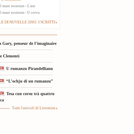
l mare nostrum - L'ase
l mare nostrum - U cervu
E DI NUVELLE 2003: I SCRITTI
 Gary, penseur de l’imaginaire
le Clementi
U rumanzu Pirandellianu
“L’ochju di un rumanzu”
Tesa cun corsu trà quattru
ica
Tutti l'articuli di Literatura