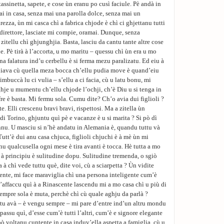
tassinetta, sapete, e cose ùn eranu po cusì faciule. Pè andà in
guai in casa, senza mai una parolla dolce, senza mai un
ezza, ùn mi casca chì a fabrica chjode è chì ci ghjettanu tutti
irettore, lasciate mi compie, oramai. Dunque, senza
 zitellu chì ghjunghjia. Basta, lasciu da cantu tante altre cose
. Pè tirà à l’accorta, u mo maritu – quessu chì ùn era u mo
una falatura ind’u cerbellu è si ferma mezu paralizatu. Ed eiu à
liava cù quella meza bocca ch’ellu pudia move è quand’eiu
mbuccà lu ci vulia – s’ellu a ci facia, cù u latu bonu, mi
hje u mumentu ch’ellu chjode l’ochji, ch’è Diu u si tenga in
fre è basta. Mi fermu sola. Cumu dite? Ch’o avia dui figlioli ?
te. Elli crescenu bravi bravi, rispettosi. Ma a zitella ùn
di Torino, ghjuntu quì pè e vacanze è u si marita ? Si pò dì
nnu. U masciu si n’hè andatu in Alemania è, quandu tuttu và
 Tutt’è dui anu casa chjuca, figlioli chjuchi è à mè ùn mi
qualcusella ogni mese è tira avanti è tocca. Hè tutta a mo
ni à principiu è sulitudine dopu. Sulitudine tremenda, o sgiò
 à chì vede tuttu què, dite voi, cù a sciarpetta ? Ùn vidite
sente, mi face maraviglia chì una persona inteligente cum’è
ffaccu quì à a Rinascente lascendu mi a mo casa chì u più di
sempre sola è muta, perchè chì cù quale aghju da parlà ?
tu avà – è vengu sempre – mi pare d’entre ind’un altru mondu
passu quì, d’esse cum’è tutti l’altri, cum’è e signore elegante
ò voltanu cuntente in casa induv’ella aspetta a famiglia, cù u