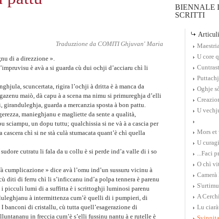
BIENNALE D
SCRITTI
Articuli
Traduzzione da
COMITI Ghjuvan' Maria
Maestri
U core q
nu di a direzzione ».
Cuntrast
l’impruvisu è avà a si guarda cù dui ochji d’acciaru chì li
Puttachj
hjula, scuncertata, rigira l’ochji à dritta è à manca da
Oghje sò
agazenu maiò, dà capu à a scena ma nimu si primureghja d’elli
Creazio
oi, giranduleghja, guarda a mercanzia sposta à bon pattu.
U vechj
gerezza, manieghjanu e magliette da sente a qualità,
sciampu, un dopu tuttu; qualchissia si ne và à a cascia per
Mors et 
 a cascera chì si ne stà culà stumacata quant’è chì quella
U curagi
udore cutratu li fala da u collu è si perde ind’a valle di i so
...Faci 
O chì vit
 fà cumplicazione » dice avà l’omu ind’un sussuru vicinu à
Camerà
 cù diti di ferru chì li s’inficcanu ind’a polpa tennera è parenu
S'urtim
 i picculi lumi di a suffitta è i scrittoghji luminosi parenu
A Cerch
lluleghjanu à intermittenza cum’è quelli di i pumpieri, di
I banconi di cristallu, cù tutta quell’esagerazione di
Lu ciar
lluntananu in freccia cum’è s’elli fussinu nantu à e rutelle è
Svinnita