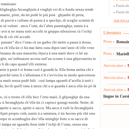
 tramizane.
Faula de
bligheghja Arcanghjula à viaghjà ver di u fondu senza rende
Faula de
amante, pisie, da ùn pudè le più pisà : ghjanbe di petra,
 di pruvà e cullane di punta à u spechju, di sceglie scimità di
BIENNAL
i sò vultati : ancu l’omi, da l’altru parastaghju, nantu à a
è avà si ne stanu tutti accolti in gruppu silenziosu cù l’ochji
Literatura
da di ciò chì accade.
Prosa
Romain
 passate” dice l’omu cù un garbu chì mette a paura à dossu,
a ch’ella ùn ci hà mai fattu casu dipoi tant’anni ch’elle vene
Passanu da una stanzetta chjuca à una maiò duve ci hè un
Prosa
Mariel
eghe, un’ordinatore accesu ind’un scornu è una ghjuvanetta in
 li dà capu quand’elli entrenu.
Attività altre
tte à pusà è si ferma cusì à guardà la. Ella ferma arritta chì e
 perchè tuttu li s’alluntana è li s’avvicina in modu spaventosu
Attività altre
tu maiò senza pudè falà : cusì lampa sguardi d’acellu à tutti i
a, for di quell’omu à mezu chì a si guarda è ancu ella ùn pò fà
Attività altre
lingue in Cors
ce, cù u trostu ch’ellu face l’ottu maiò, li ghjunghje da una
pu à Arcanghjula ch’ella ùn ci capisce guasgi nunda. Sente, di
, aprite u saccu, aprite u saccu. Ma ancu à vulè la Arcanghjula
nchjati propiu culà, nantu à a sarratura, è ùn facenu più chè unu
orpu in scumbugliu duv’ella stringhje forte u so saccu di
 lampa un sguardu fissu inde l’ochji di l’omu, senza una