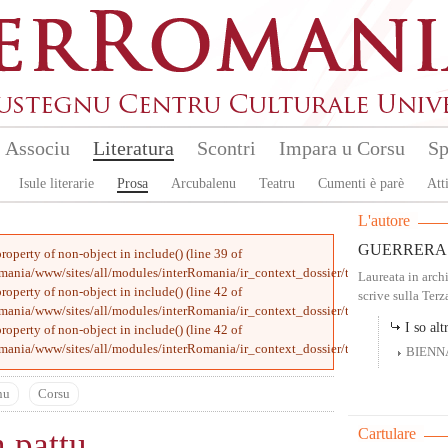
Associu
Literatura
Scontri
Impara u Corsu
Sp
Isule literarie
Prosa
Arcubalenu
Teatru
Cumenti è parè
Atti
L'autore
GUERRERA F
property of non-object in
include()
(line
39
of
omania/www/sites/all/modules/interRomania/ir_context_dossier/templates/block_co
Laureata in archi
property of non-object in
include()
(line
42
of
scrive sulla Terz
omania/www/sites/all/modules/interRomania/ir_context_dossier/templates/block_co
I so altr
property of non-object in
include()
(line
42
of
omania/www/sites/all/modules/interRomania/ir_context_dossier/templates/block_co
BIENN
nu
Corsu
n pattu
Cartulare