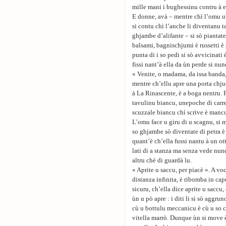
mille mani i bughessinu contru à e
E donne, avà – mentre chì l’omu u
si contu chì l’anche li diventanu t
ghjambe d’alifante – si sò piantate
balsami, bagnischjumi è russetti è s
punta di i so pedi si sò avvicinati 
fissi nant’à ella da ùn perde si nun
« Venite, o madama, da issa banda,
mentre ch’ellu apre una porta chjuc
à La Rinascente, è a boga nentru. 
tavulinu biancu, unepoche di carr
scuzzale biancu chì scrive è mancu
L’omu face u giru di u scagnu, si me
so ghjambe sò diventate di petra è
quant’è ch’ella fussi nantu à un ot
lati di a stanza ma senza vede nund
altru chè di guardà lu.
« Aprite u saccu, per piacè ». A vo
distanza infinita, è ribomba in ca
sicuru, ch’ella dice aprite u saccu
ùn u pò apre : i diti li si sò aggru
cù u bottulu meccanicu è cù u so c
vitella marrò. Dunque ùn si move è