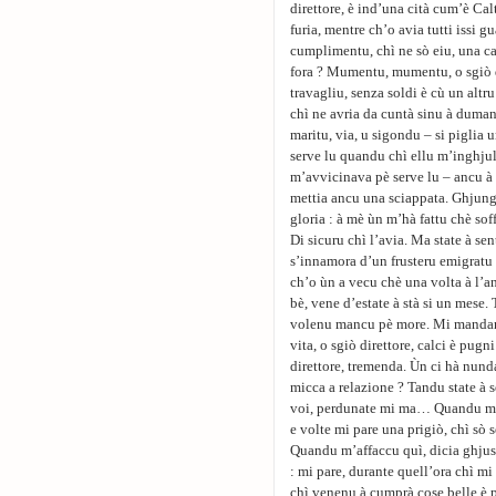
direttore, è ind’una cità cum’è Cal
furia, mentre ch’o avia tutti issi 
cumplimentu, chì ne sò eiu, una car
fora ? Mumentu, mumentu, o sgiò d
travagliu, senza soldi è cù un altru
chì ne avria da cuntà sinu à dumane
maritu, via, u sigondu – si piglia 
serve lu quandu chì ellu m’inghju
m’avvicinava pè serve lu – ancu à i
mettia ancu una sciappata. Ghjung
gloria : à mè ùn m’hà fattu chè sof
Di sicuru chì l’avia. Ma state à sen
s’innamora d’un frusteru emigratu 
ch’o ùn a vecu chè una volta à l’a
bè, vene d’estate à stà si un mese.
volenu mancu pè more. Mi mandanu 
vita, o sgiò direttore, calci è pug
direttore, tremenda. Ùn ci hà nunda
micca a relazione ? Tandu state à 
voi, perdunate mi ma… Quandu m’a
e volte mi pare una prigiò, chì sò 
Quandu m’affaccu quì, dicia ghjus
: mi pare, durante quell’ora chì mi 
chì venenu à cumprà cose belle è p