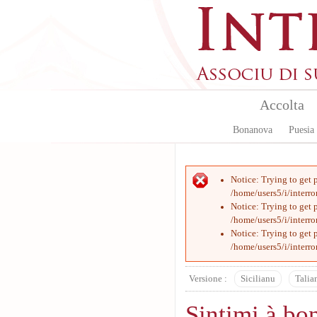
Skip to main content
Accolta
Bonanova
Puesia
Error message
Notice
: Trying to get 
/home/users5/i/interr
Notice
: Trying to get 
/home/users5/i/interr
Notice
: Trying to get 
/home/users5/i/interr
Versione :
Sicilianu
Talia
Sintimi à bo