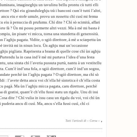
 illuminata, imagineghju un tavulinu bellu prontu cù tutti elli
ettore ? Quì eiu giranduleghju trà i banconi cum’è tutti l’altri,
u ancu eiu e stofe umule, provu un russettu chì cusì mi ferma
cu eiu à penuccia di prufumu. Chì dite ? Chì sò scimità, affari
vulete fà ? Ùn mi possu permette altri vezzi. Ma à mè mi basta è
ompiu, ùn pisate vi micca, torna una stundetta di generosità.
n l’aghju pagata. Vidite, o sgiò direttore, à mè a sciarpetta ùn
pè invità mi in nisun locu. Ùn aghju mai un’occasione
aghju pigliata. Raprisenta a brama di quelle cose chì ùn aghju
Purtendu la in casa ind’è mè mi purtava l’idea d’una festa
ntu, una sirata chì l’averia pussuta purtà, nantu à un vestitellu
tta. Cum’è ind’una fola, o sgiò direttore, cum’è ind’un sognu,
ndate perchè ùn l’aghju pagata ? O sgiò direttore, ma chì sò
di : l’avete detta ancu voi ch’ella hè sintetica è ch’ella costa
u pagà. Ma ùn l’aghju micca pagata, caru direttore, perchè
 di gratisi, quant’è ch’ellu fussi statu un rigalu. Unu di issi
 Cosa dite ? Chì vulia in issu casu un rigalu da voi, voi chì ùn
 puderia ancu dì cusì. Ma, ancu s’ella fussi cusì, chì ci
Tutti l'articuli di « Corsu »