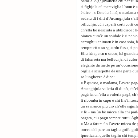
parolla. A ghjuvanetta chì nanzu sc
si fighjola cù maraviglia l’omu è a
è dice : « Date lu à mè, o madama 
sudatu di i diti d’Arcanghjula s’a
billuchja, cù i capelli corti corti
ch’ella hè riesciuta à ubbidisce : h
bianca cum’è un spidale è si ne volt
carrughju animatu è in casa soia, fa
sempre cù u so sguardu fissu, si p
Ellu hà apertu u saccu, hà guardatu
di falsa seta ma belluchja, di culo
elegante da mette pè un’occasione 
piglia a sciarpetta da una parte qu
so lunghezza è dice :
« È quessa, o madama, l’avete pag
Arcanghjula vuleria dì di nò, ch’e
pagà la, ch’ella a vuleria pagà, ch
li ribomba in capu è chì li s’intre
ùn sà mancu più ciò ch’elle signif
« Iè – ma ùn hè micca ella chì parl
pagata, eiu pagu sempre tuttu. Agh
« Ma a fatura ùn l’avete micca de 
bocca chì pare un tagliu goffu goff
ipnutizata, quellu tagliu chì tempi