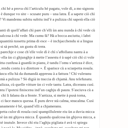
, chì hè a prova chì l’articulu hè pagatu, vole dì, a mo signora
è dunque vo site – scusate puru – una latra. È a sapete ciò chì
e? Vi mandemu subitu subitu ind’è a pulizza chì saperà ella ciò
anti di quell’affari chì pare ch’elli ùn anu nunda à chì vede cù
ualcosa à chì vede. Ma cumu fà? Hà a bocca asciutta, i labri
 quantità russettu prima di esce – è inchjacchendu si a lingua
si sà perchè, un gustu di terra.
 parechje e cose ch’elle vole dì è chì s’affollanu nantu à a
 ella ùn ci ghjunghje à mette l’assestu è à sapè ciò chì ci vole
zitta cunfusa à guardà in pianu, è tandu l’omu s’arrizza è dice,
 rendu contu à u direttore ». È sparisce cù a sciarpetta rosula.
! Ancu ellu hà da dumandà appressu à a fattura ! Chì vuleranu
mà a pulizza ? Sò digià in traccia di chjamà. Anu telefunatu.
izza, cù quelle vitture ùn ci vole tantu. Latra, diceranu cusì.
ntu l’ipotesi finiscenu ind’un caghju di paura. S’asciuva cù a
hì li falanu da a fronte. S’arrizza, si mette à pusà torna,
a ci face mancu quessa. È puru deve stà calma, stracalma. Cusì
pianamente è bè, quand’elli a chjameranu.
iarpetta culor di rosula cusì spampillulente eiu ùn a duvia micca
rchè ùn mi ghjova micca. È quandu qualcosa ùn ghjova micca, a
hè inutule. Invece chì eiu l’aghju pigliata è avà vi spiegu