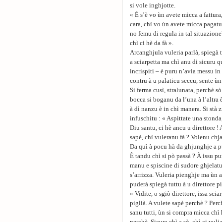
si vole inghjotte.
« È s’è vo ùn avete micca a fattura
cara, chì vo ùn avete micca pagatu 
no femu di regula in tal situazion
chì ci hè da fà ».
Arcanghjula vuleria parlà, spiegà t
a sciarpetta ma chì anu di sicuru q
incrispiti – è puru n’avia messu in
contru à u palaticu seccu, sente ùn 
Si ferma cusì, stralunata, perchè sò
bocca si boganu da l’una à l’altra è
à dì nanzu è in chì manera. Si stà 
infuschitu : « Aspittate una stonda,
Diu santu, ci hè ancu u direttore 
sapè, chì vuleranu fà ? Volenu chja
Da quì à pocu hà da ghjunghje a pul
È tandu chì si pò passà ? À issu pu
manu e spiscine di sudore ghjelatu c
s’arrizza. Vuleria pienghje ma ùn 
puderà spiegà tuttu à u direttore 
« Vidite, o sgiò direttore, issa sc
piglià. A vulete sapè perchè ? Pe
sanu tutti, ùn si compra micca chì 