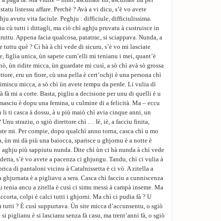
a à pagà la. Ma vidite – innò, ascultate mi, ascultate mi per
 statu listessu affare. Perchè ? Avà a vi dicu, s’è vo avete
ghju avutu vita faciule. Peghju : difficiule, difficiulissima.
u cù tutti i dittagli, ma ciò chì aghju pruvatu à custruisce in
truttu. Appena facia qualcosa, patatrac, si sciappava. Nunda, a
e tuttu què ? Ci hà à chì vede di sicuru, s’è vo mi lasciate
e, figlia unica, ùn sapete cum’elli mi tenianu i mei, quant’è
nò, ùn ridite micca, ùn guardate mi cusì, a sò chì avà sò grossa
ttore, eru un fiore, cù una pella è cert’ochji è una persona chì
scimiscu micca, a sò chì ùn avete tempu da perde. Li vulia dì
 fà mi a corte. Basta, pigliu a decisione per unu di quelli è u
 masciu è dopu una femina, u culmine di a felicità. Ma – eccu
li ti casca à dossu, à u più maiò chì avia cinque anni, un
 Unu straziu, o sgiò direttore chì … Iè, iè, a facciu finita,
sate mi. Per compie, dopu qualchì annu torna, casca chì u mo
, ùn mi dà più una baiocca, sparisce u ghjornu è a notte è
ne aghju più sappiutu nunda. Dite chì ùn ci hà nunda à chì vede
ndetta, s’è vo avete a pacenza ci ghjungu. Tandu, chì ci vulia à
rica di pantaloni vicinu à Catalnissetta è ci vò. A zitella a
 ghjurnata è a pigliavu a sera. Casca chì facciu a cunniscenza
u tenia ancu a zitella è cusì ci simu messi à campà inseme. Ma
accorta, colpi è calci tutti i ghjorni. Ma chì ci pudia fà ? U
à tutti ? È cusì suppurtava. Ùn site micca d’accunsentu, o sgiò
 si piglianu è si lascianu senza fà casu, ma trent’anni fà, o sgiò