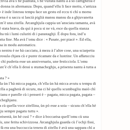
rivia avà s’hè piantata, s’hè vultata nantu à a so carrighella è
 donna in alternanza. Dopu, quand’ellu li face mottu, s’arrizza
» è inde listessu tempu face un gestu ed eccu ti chì u morsu
llena è u saccu si lascià piglià mansu mansu da a ghjuvanetta
 cum’è una zitella. Arcanghjula cappia un’ansciata tamanta, avà
è stata brava, da quì à pocu si ne và, esce da quella stanza
a trà i lumi culuriti di i parastaghji. È dopu fora, ind’u
tta fine. Ma avà l’omu dice : « Pusate, per piacè ». Ed ella,
osa in modu automaticu.
 nentru è ne hà cacciatu, à mezu à l’altre cose, una sciarpetta
r rosula chjara cù e punte ricamate da e lustrine. Un affarucciu
chì puderia esse un anniversariu, une festicciola. L’omu
ant’è ch’ella li dessi u stumacheghju, a prisenta nantu à tutta a
ata ? »
lla ùn l’hà micca pagata, ch’ella ùn hà micca avutu u tempu di
’ella a pagherà di sicuru, ma ci hè quellu scumbugliu maiò chì
ccianu e parolle cù i penseri è – pagata, micca pagata, pagata –
icheghjanu.
a cù quella voce zitellina, ùn pò esse a soia – sicura ch’ella hè
ju sempre pagatu tuttu ».
prisentà, ùn hè cusì ? » dice à boccarisa quell’omu cù una
u, une ferita schivizzosa. Arcanghjula guarda cù l’ochji fissi,
 fà era una buccuccia tenera di zitellu è avà una sappara chì a