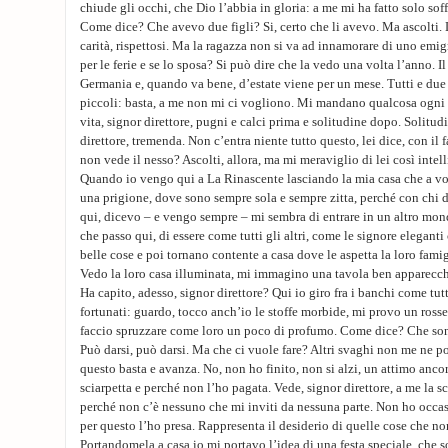
chiude gli occhi, che Dio l’abbia in gloria: a me mi ha fatto solo soff
Come dice? Che avevo due figli? Si, certo che li avevo. Ma ascolti. 
carità, rispettosi. Ma la ragazza non si va ad innamorare di uno emig
per le ferie e se lo sposa? Si può dire che la vedo una volta l’anno. I
Germania e, quando va bene, d’estate viene per un mese. Tutti e due 
piccoli: basta, a me non mi ci vogliono. Mi mandano qualcosa ogni m
vita, signor direttore, pugni e calci prima e solitudine dopo. Solitu
direttore, tremenda. Non c’entra niente tutto questo, lei dice, con il f
non vede il nesso? Ascolti, allora, ma mi meraviglio di lei così intelli
Quando io vengo qui a La Rinascente lasciando la mia casa che a vo
una prigione, dove sono sempre sola e sempre zitta, perché con chi
qui, dicevo – e vengo sempre – mi sembra di entrare in un altro mon
che passo qui, di essere come tutti gli altri, come le signore elegan
belle cose e poi tornano contente a casa dove le aspetta la loro famigli
Vedo la loro casa illuminata, mi immagino una tavola ben apparecchi
Ha capito, adesso, signor direttore? Qui io giro fra i banchi come tutti
fortunati: guardo, tocco anch’io le stoffe morbide, mi provo un rosse
faccio spruzzare come loro un poco di profumo. Come dice? Che son
Può darsi, può darsi. Ma che ci vuole fare? Altri svaghi non me ne 
questo basta e avanza. No, non ho finito, non si alzi, un attimo anco
sciarpetta e perché non l’ho pagata. Vede, signor direttore, a me la s
perché non c’è nessuno che mi inviti da nessuna parte. Non ho occas
per questo l’ho presa. Rappresenta il desiderio di quelle cose che n
Portandomela a casa io mi portavo l’idea di una festa speciale, che s