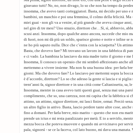
Ma prima, signor direttore, un fiore ero, con una pelle e degli occhi 
giravano tutti! No, no, non divago, lo so che non ha tempo da perde
insomma, che avevo tanti corteggiatori. Basta, mi decido per uno e
bambini, un maschio e poi una femmina, il colmo della felicità. Ma
miei guai - non gli va a venire, al più grande che aveva cinque anni,
nel giro di tre mesi? Uno strazio, direttore che…Sì, sì, abbrevio, abbr
scusi anzi. Insomma, dopo qualche anno ancora, succede che mio mar
di fuori, non mi dà più un soldo, sparisce giorno e notte e infine se
ne ho più saputo nulla. Dice che c’entra con la sciarpetta? Un attimo,
Basta, che dovevo fare? Mi trovano un lavoro in una fabbrica di pan
e ci vado. La bambina la lasciavo da mia madre tutto il giorno e me l
Insomma, lì conosco un operaio che mi sembrò affezionato anche all
mettemmo a vivere insieme. Ma non fu una buona idea: per farla breve,
giorni. Ma che dovevo fare? Lo lasciavo per mettermi sopra la bocca
è d’accordo, direttore? Lo so che adesso la gente si lascia e si piglia
trent’anni fa, signor direttore e in una città come Caltanissetta, sa, l
Insomma, mentre in casa avevo tutti questi guai, senza mai una par
complimento, che so, una carezza, non mi capita che la fabbrica si c
attimo, un attimo, signor direttore, mi lasci finire, ormai. Perciò sen
un altro figlio in arrivo. Basta, lascio perdere tante altre cose, anche
fino a domani. Per farla breve, mio marito – questo che non era marito
prende un ictus e mi resta paralizzato per metà. E io a servirlo, ment
mezza bocca che poteva muovere e quando mi avvicinavo per servirl
pala, signorsì - se ce la faceva, col lato buono, mi dava una manata