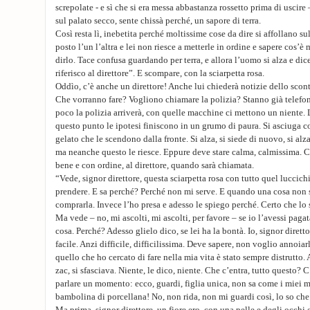
screpolate - e sì che si era messa abbastanza rossetto prima di uscire 
sul palato secco, sente chissà perché, un sapore di terra.
Così resta lì, inebetita perché moltissime cose da dire si affollano su
posto l’un l’altra e lei non riesce a metterle in ordine e sapere cos’
dirlo. Tace confusa guardando per terra, e allora l’uomo si alza e d
riferisco al direttore”. E scompare, con la sciarpetta rosa.
Oddìo, c’è anche un direttore! Anche lui chiederà notizie dello sco
Che vorranno fare? Vogliono chiamare la polizia? Stanno già telefo
poco la polizia arriverà, con quelle macchine ci mettono un niente. 
questo punto le ipotesi finiscono in un grumo di paura. Si asciuga co
gelato che le scendono dalla fronte. Si alza, si siede di nuovo, si al
ma neanche questo le riesce. Eppure deve stare calma, calmissima. Co
bene e con ordine, al direttore, quando sarà chiamata.
“Vede, signor direttore, questa sciarpetta rosa con tutto quel luccich
prendere. E sa perché? Perché non mi serve. E quando una cosa non ser
comprarla. Invece l’ho presa e adesso le spiego perché. Certo che lo
Ma vede – no, mi ascolti, mi ascolti, per favore – se io l’avessi pagat
cosa. Perché? Adesso glielo dico, se lei ha la bontà. Io, signor diret
facile. Anzi difficile, difficilissima. Deve sapere, non voglio annoiarl
quello che ho cercato di fare nella mia vita è stato sempre distrutto
zac, si sfasciava. Niente, le dico, niente. Che c’entra, tutto questo? C’
parlare un momento: ecco, guardi, figlia unica, non sa come i miei
bambolina di porcellana! No, non rida, non mi guardi così, lo so che