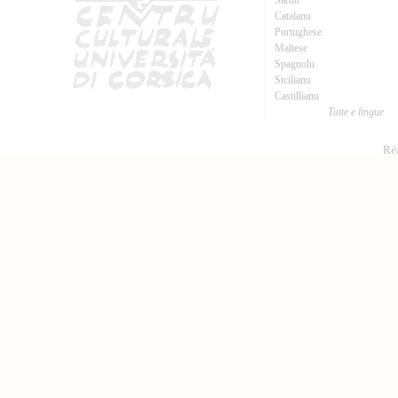
Sardu
Catalanu
Purtughese
Maltese
Spagnolu
Sicilianu
Castillianu
Tutte e lingue
Réa