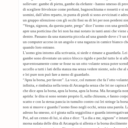
sollevare: gambe di pietra, gambe da elefante - hanno smesso di prov
di scegliere frivolezze come profumi, bagnoschiuma e rossetti e si s
uomini, dall’altro reparto, in punta di piedi si sono avvicinati e adess
un gruppo silenzioso con gli occhi fissi su di lei per non perdersi ni
“Venga, signora, da questa parte, prego” dice l’uomo con una gentil
apre una porticina che lei non ha mai notato in tanti anni che viene 
dentro. Passano da una stanzetta piccola ad una grande dove c’è un t
un computer acceso in un angolo e una ragazza in camice bianco che
quando loro entrano.
L’uomo gira intorno alla scrivania, si siede e rimane a guardarla. Lei 
gambe sono diventate un unico blocco rigido e perché tutto le si all
spaventosamente come se fosse su un otto volante senza poter scende
uccello a tutti i lati della stanza ma senza vedere niente, solo che a
e lei pure non può fare a meno di guardarlo.
“Apra la borsa, per favore”. La voce, col rumore che fa l’otto volante
infinita, e rimbalza nella testa di Arcangela senza che lei ne capisca b
che dice apra la borsa, apra la borsa, apra la borsa. Ma Arcangela no
aprirla: le dita si sono serrate proprio lì, sulla chiusura, e fanno cor
scatto e con la stessa pancia in tumulto contro cui lei stringe la bors
non si muove e guarda l’uomo fisso negli occhi, senza una parola. L
adesso ha smesso, si è girata sulla seggiolina e guarda interrogativa
Poi, ad un cenno di lui, si alza e dice: “La dia a me, signora” e intan
morsa sudata delle dita di Arcangela si allenta e la borsa docilmente 