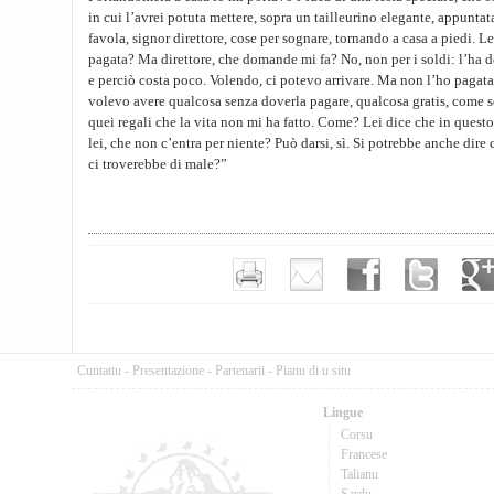
in cui l’avrei potuta mettere, sopra un tailleurino elegante, appunta
favola, signor direttore, cose per sognare, tornando a casa a piedi. 
pagata? Ma direttore, che domande mi fa? No, non per i soldi: l’ha det
e perciò costa poco. Volendo, ci potevo arrivare. Ma non l’ho pagata 
volevo avere qualcosa senza doverla pagare, qualcosa gratis, come s
quei regali che la vita non mi ha fatto. Come? Lei dice che in quest
lei, che non c’entra per niente? Può darsi, sì. Si potrebbe anche dire 
ci troverebbe di male?”
Cuntattu
-
Presentazione
-
Partenarii
-
Pianu di u situ
Lingue
Corsu
Francese
Talianu