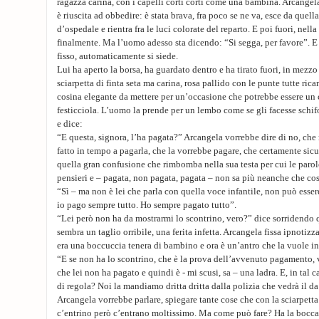
ragazza carina, con i capelli corti corti come una bambina. Arcangel
è riuscita ad obbedire: è stata brava, fra poco se ne va, esce da quel
d’ospedale e rientra fra le luci colorate del reparto. E poi fuori, nella
finalmente. Ma l’uomo adesso sta dicendo: “Si segga, per favore”. E
fisso, automaticamente si siede.
Lui ha aperto la borsa, ha guardato dentro e ha tirato fuori, in mezzo 
sciarpetta di finta seta ma carina, rosa pallido con le punte tutte ric
cosina elegante da mettere per un’occasione che potrebbe essere u
festicciola. L’uomo la prende per un lembo come se gli facesse schifo
e dice:
“E questa, signora, l’ha pagata?” Arcangela vorrebbe dire di no, che
fatto in tempo a pagarla, che la vorrebbe pagare, che certamente sic
quella gran confusione che rimbomba nella sua testa per cui le parole
pensieri e – pagata, non pagata, pagata – non sa più neanche che cos
“Sì – ma non è lei che parla con quella voce infantile, non può essere
io pago sempre tutto. Ho sempre pagato tutto”.
“Lei però non ha da mostrarmi lo scontrino, vero?” dice sorridendo
sembra un taglio orribile, una ferita infetta. Arcangela fissa ipnotizz
era una boccuccia tenera di bambino e ora è un’antro che la vuole in
“E se non ha lo scontrino, che è la prova dell’avvenuto pagamento, v
che lei non ha pagato e quindi è - mi scusi, sa – una ladra. E, in tal c
di regola? Noi la mandiamo dritta dritta dalla polizia che vedrà il da 
Arcangela vorrebbe parlare, spiegare tante cose che con la sciarpett
c’entrino però c’entrano moltissimo. Ma come può fare? Ha la bocca 