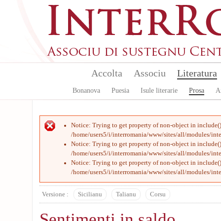
Skip to main content
Accolta
Associu
Literatura
Bonanova
Puesia
Isule literarie
Prosa
A
Error message
Notice
: Trying to get property of non-object in
include(
/home/users5/i/interromania/www/sites/all/modules/int
Notice
: Trying to get property of non-object in
include(
/home/users5/i/interromania/www/sites/all/modules/int
Notice
: Trying to get property of non-object in
include(
/home/users5/i/interromania/www/sites/all/modules/int
Versione :
Sicilianu
Talianu
Corsu
Sentimenti in saldo