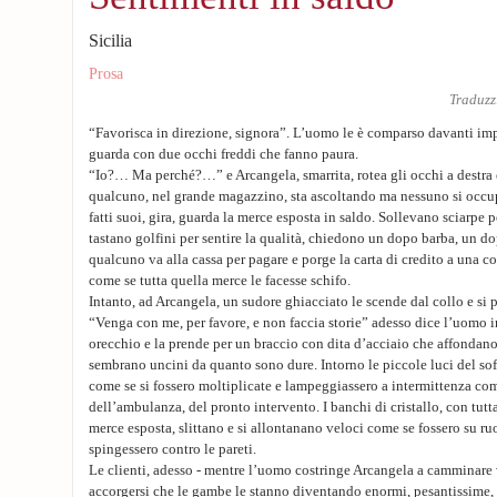
Sicilia
Prosa
Traduzz
“Favorisca in direzione, signora”. L’uomo le è comparso davanti im
guarda con due occhi freddi che fanno paura.
“Io?… Ma perché?…” e Arcangela, smarrita, rotea gli occhi a destra e
qualcuno, nel grande magazzino, sta ascoltando ma nessuno si occupa
fatti suoi, gira, guarda la merce esposta in saldo. Sollevano sciarpe 
tastano golfini per sentire la qualità, chiedono un dopo barba, un 
qualcuno va alla cassa per pagare e porge la carta di credito a una c
come se tutta quella merce le facesse schifo.
Intanto, ad Arcangela, un sudore ghiacciato le scende dal collo e si p
“Venga con me, per favore, e non faccia storie” adesso dice l’uomo i
orecchio e la prende per un braccio con dita d’acciaio che affondan
sembrano uncini da quanto sono dure. Intorno le piccole luci del soff
come se si fossero moltiplicate e lampeggiassero a intermittenza co
dell’ambulanza, del pronto intervento. I banchi di cristallo, con tut
merce esposta, slittano e si allontanano veloci come se fossero su ruo
spingessero contro le pareti.
Le clienti, adesso - mentre l’uomo costringe Arcangela a camminare 
accorgersi che le gambe le stanno diventando enormi, pesantissime,