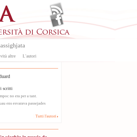
assighjata
vità altre
L'autori
uard
i scritti
ampoc no era per a tant.
suau ens esvarava passejades
Tutti l'autori