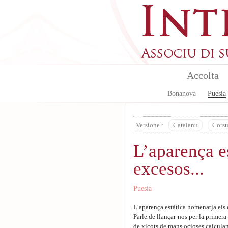
Skip to main content
Accolta
Bonanova
Puesia
Versione :
Catalanu
Cors
L’aparença e
excesos...
Puesia
L’aparença estàtica homenatja els 
Parle de llançar-nos per la primera 
de xicots de mans ocioses calculant