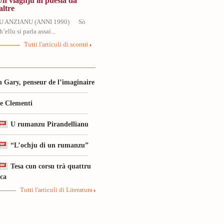
Un viaghju in puesia da
altre
U ANZIANU (ANNI 1990) Sò
’ellu si parla assai...
Tutti l'articuli di scontri
 Gary, penseur de l’imaginaire
le Clementi
U rumanzu Pirandellianu
“L’ochju di un rumanzu”
Tesa cun corsu trà quattru
ica
Tutti l'articuli di Literatura