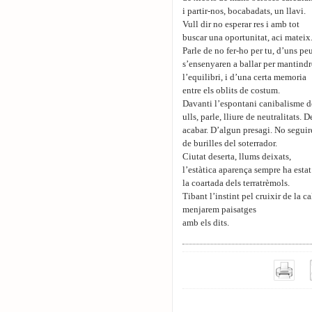
i partir-nos, bocabadats, un llavi.
Vull dir no esperar res i amb tot
buscar una oportunitat, aci mateix
Parle de no fer-ho per tu, d’uns pe
s’ensenyaren a ballar per mantindr
l’equilibri, i d’una certa memoria
entre els oblits de costum.
Davanti l’espontani canibalisme d
ulls, parle, lliure de neutralitats. 
acabar. D’algun presagi. No seguir
de burilles del soterrador.
Ciutat deserta, llums deixats,
l’estàtica aparença sempre ha estat
la coartada dels terratrèmols.
Tibant l’instint pel cruixir de la c
menjarem paisatges
amb els dits.