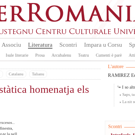
Associu
Literatura
Scontri
Impara u Corsu
Sp
Isule literarie
Prosa
Arcubalenu
Teatru
Cumenti è parè
Atti
L'autore
u
Catalanu
Talianu
RAMIREZ Ed
stàtica homenatja els
I so altr
Saps, t
La nit 
excesos...
Scontri
finestra,
-te la pell,