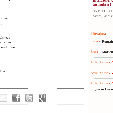
InterIsule, 
un’isula à l’
UN PRUGETT
.
parechji anni ch
us que
e,
Literatura
els teus
Prosa
Romain
De mai no
em el rosari
Prosa
Mariel
Attività altre
alma
Attività altre
Attività altre
lingue in Cors