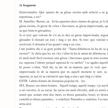
1r fragment
Entrevistador: Què opines de sa glosa escrita amb relació a sa
repentissa, o no?
M. Ametller: Bueno, sa... hi ha aquestes dues classes de glosa, jo li d
glosa escrita, és glosa de colze i llavonses, sa glosa improvisada, qu
sa que feim es glosadors,
Jo si tenc que valorar de s’u an es deu sa glosa improvisada, sego
glosador li donaré un nou i mig o un deu. Si tenc que valorar s
escrivent, li donaria d’un quatre i mig a un cinc.
I me podreu dir, o sa gent podrà dir: “Tanta diferència hi ha de sa
escrita?” Jo diria que bo un i bo s’altre hi ha la mitat de diferència,
és molt molt fàcil escriure una glosa i llavonses quan la tens escrita l
no, aquesta l’esborr, perquè aquesta hi va mellor" i tu agafes aquella
hi poses s’altra. Vull dir, la fas de sa manera que tu vols que 
improvisada és de sa manera que en aquell moment te surt; sa d
aquesta, jo açò és sa valoració que faig a una i que faig a s’altra.
ENTR: I altres formes de literatuta popular eh... les..
MA. Bueno, ses altres formes... Aquell temps, aquell temps, i jo ara 
a ses escoles, és sa xacra. Sa xacra era molt divertit, amb es sentit 
sentit que només eren dos mots, es deien pareados, bono, es deien n
castellà es diuen pareados... o rodolins! Pareados o rodolins. I es tr
seria així: