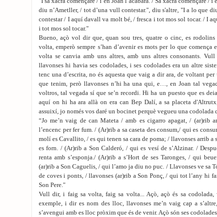
"I sa xacra començaré / i en Joan l’acabarà. / Sa xacra començaré / i e
diu n’Ametller, / tot d’una vull contestar.", diu s'altre, "I a lo que d
contestar / I aquí davall va molt bé, / fresca i tot mos sol tocar. / I a
i tot mos sol tocar."
Bueno, açò vol dir que, quan sou tres, quatre o cinc, es rodolins
volta, emperò sempre s’han d’avenir es mots per lo que comença e
volta se canvia amb uns altres, amb uns altres consonants. Vull d
llavonses hi havia ses codolades, i ses codolades era un altre sist
tenc una d’escrita, no és aquesta que vaig a dir ara, de voltant pe
que tenim, però llavonses n’hi ha una qui, e…, en Joan tal vegad
voltros, tal vegada sí que se’n recordi. Hi ha un puesto que es dei
aquí on hi ha ara allà on era can Bep Dalí, a sa placeta d'Altrutx
assuixí, jo només vos daré un bocinet perquè vegueu una codolada 
“Jo me’n vaig de can Mateta / amb es cigarro apagat, / (ar)rib an
l’encenc per fer fum. / (Ar)rib a sa caseta des consum,/ qui es consum
molí es Cavallito, / es qui tenen sa cara de poma; / llavonses arrib a
es forn. / (Ar)rib a Son Calderó, / qui es vesí de s’Alzinar. / De
renta amb s’esponja./ (Ar)rib a s’Hort de ses Taronges, / qui beu
(ar)rib a Son Caguelis, / qui l’amo ja diu no puc. / Llavonses ve sa T
de coves i ponts, / llavonses (ar)rib a Son Ponç, / qui tot l’any hi fan
Son Pere."
Vull dir, i faig sa volta, faig sa volta... Açò, açò és sa codolada, 
exemple, i dir es nom des lloc, llavonses me’n vaig cap a s’altre
s’avengui amb es lloc pròxim que és de venir. Açò són ses codolades