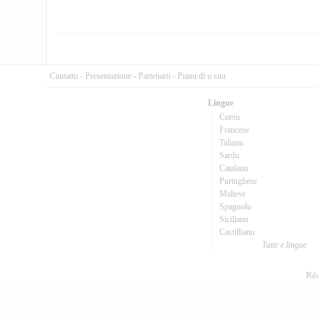
Cuntattu
-
Presentazione
-
Partenarii
-
Pianu di u situ
Lingue
Corsu
Francese
Talianu
Sardu
Catalanu
Purtughese
Maltese
Spagnolu
Sicilianu
Castillianu
Tutte e lingue
Réa