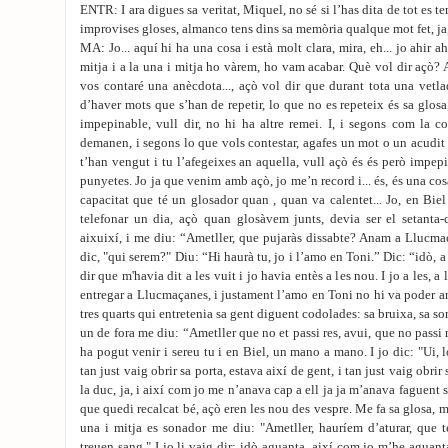
ENTR: I ara digues sa veritat, Miquel, no sé si l’has dita de tot es t
improvises gloses, almanco tens dins sa memòria qualque mot fet, ja
MA: Jo... aquí hi ha una cosa i està molt clara, mira, eh... jo ahir 
mitja i a la una i mitja ho vàrem, ho vam acabar. Què vol dir açò?
vos contaré una anècdota..., açò vol dir que durant tota una vetla
d’haver mots que s’han de repetir, lo que no es repeteix és sa glosa,
impepinable, vull dir, no hi ha altre remei. I, i segons com la c
demanen, i segons lo que vols contestar, agafes un mot o un acudit 
t’han vengut i tu l’afegeixes an aquella, vull açò és és però impep
punyetes. Jo ja que venim amb açò, jo me’n record i... és, és una cos
capacitat que té un glosador quan , quan va calentet... Jo, en Bie
telefonar un dia, açò quan glosàvem junts, devia ser el setanta-c
aixuixí, i me diu: “Ametller, que pujaràs dissabte? Anam a Llucmaç
dic, "qui serem?" Diu: “Hi haurà tu, jo i l’amo en Toni.” Dic: “idò, a
dir que m'havia dit a les vuit i jo havia entès a les nou. I jo a les,
entregar a Llucmaçanes, i justament l’amo en Toni no hi va poder an
tres quarts qui entretenia sa gent diguent codolades: sa bruixa, sa so
un de fora me diu: “Ametller que no et passi res, avui, que no passi
ha pogut venir i sereu tu i en Biel, un mano a mano. I jo dic: "Ui,
tan just vaig obrir sa porta, estava així de gent, i tan just vaig obrir 
la duc, ja, i així com jo me n’anava cap a ell ja ja m’anava faguent s
que quedi recalcat bé, açò eren les nou des vespre. Me fa sa glosa, m’a
una i mitja es sonador me diu: "Ametller, hauríem d’aturar, que 
treuen sang." I jo li vaig dir: idò aguanta, així com jo m’he aguantat