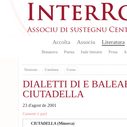
Skip to main content
Accolta
Associu
Literatura
Bonanova
Puesia
Isule literarie
Prosa
A
Versione :
Catalanu
Corsu
DIALETTI DI E BALEA
CIUTADELLA
23 d'agost de 2001
Cumenti è parè
CIUTADELLA (Minorca)