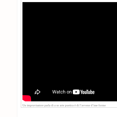
Un impruvisatore parla di a so arte puetica è di l’avvene d’isse forme