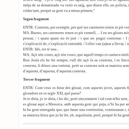
mitja de sa dematinada va venir es saig, que diuen ells, un policia, 
cridar tant, perquè sa gent va a missa primera.”
Segon fragment
ENTR: Contesta, per exemple, per què ses caterneres tenen es pit ve
MA. Bueno, ses caterneres tenen es pit vermell, ... I en ses gloses m'
pensar, / i quasi quasi no és just / i que no pugui contestar. / I
s’explicació de, s’explicació entendrà. / I elles van (a)nar a llevar, / 
ENTR: Idò, tot té una...
MA: Açò són coses, açò són coses, que aquell temps es cantava molt, 
Bon Jesús els he fet sempre, vull dir açò és sa contesta, i tu llav
contesta, li dónes una varietat, però sa contesta serà sa mateixa sem
d’aquesta, d’aquesta, d’aquesta contesta.
Tercer fragment
ENTR: Com veus es futur des glosat, com aquests joves, aquests fill
glosadors en es segle XXI, què passa?
Jo te diria, jo te diria, i ho dic, però sincerament i tal com m'ho sent
es glosat aquí a Menorca, amb aquesta gent qui puja, n’hi ha per an
hi ha gent entregada que, que faran una continuïtat, continuaran i, 
sa mateixa feina que jo he fet, eh, seguríssim, però, perquè hi ha gen