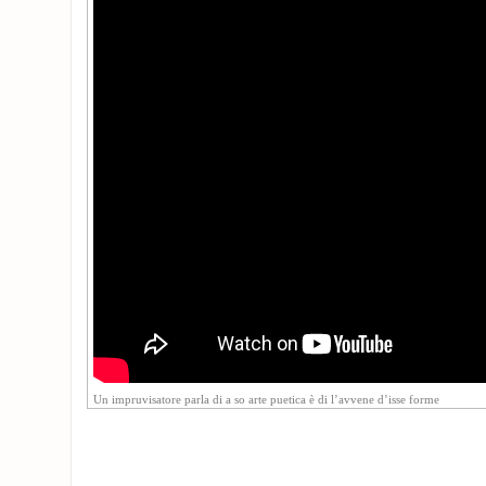
Un impruvisatore parla di a so arte puetica è di l’avvene d’isse forme