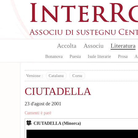
Skip to main content
Accolta
Associu
Literatura
Bonanova
Puesia
Isule literarie
Prosa
A
Versione :
Catalanu
Corsu
CIUTADELLA
23 d'agost de 2001
Cumenti è parè
CIUTADELLA (Minorca)