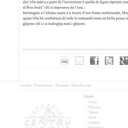
duv’ellu marca a parte di l’invenzione è quella di figure ripetute cum
al Bon Jesús” chì si imponenu da l’usu...
Interrugatu à l’ultimu nantu à u futuru d’isse forme tradiziunale, M
quant’ellu hà cunfidenza di vede le tramandà torna un bellu pezzu t
ghjente chì ci si indieghja tutti i ghjorni.
Cuntattu
-
Presentazione
-
Partenarii
-
Pianu di u situ
Lingue
Corsu
Francese
Talianu
Sardu
Catalanu
Purtughese