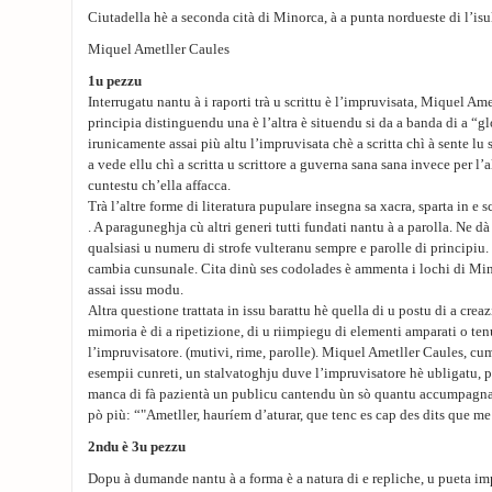
Ciutadella hè a seconda cità di Minorca, à a punta nordueste di l’isu
Miquel Ametller Caules
1u pezzu
Interrugatu nantu à i raporti trà u scrittu è l’impruvisata, Miquel Am
principia distinguendu una è l’altra è situendu si da a banda di a “
irunicamente assai più altu l’impruvisata chè a scritta chì à sente lu s
a vede ellu chì a scritta u scrittore a guverna sana sana invece per l
cuntestu ch’ella affacca.
Trà l’altre forme di literatura pupulare insegna sa xacra, sparta in e sc
. A paraguneghja cù altri generi tutti fundati nantu à a parolla. Ne d
qualsiasi u numeru di strofe vulteranu sempre e parolle di principiu. 
cambia cunsunale. Cita dinù ses codolades è ammenta i lochi di Min
assai issu modu.
Altra questione trattata in issu barattu hè quella di u postu di a creaz
mimoria è di a ripetizione, di u riimpiegu di elementi amparati o ten
l’impruvisatore. (mutivi, rime, parolle). Miquel Ametller Caules, cu
esempii cunreti, un stalvatoghju duve l’impruvisatore hè ubligatu, pe
manca di fà pazientà un publicu cantendu ùn sò quantu accumpagnat
pò più: “"Ametller, hauríem d’aturar, que tenc es cap des dits que me
2ndu è 3u pezzu
Dopu à dumande nantu à a forma è a natura di e repliche, u pueta imp