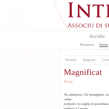
Skip to main content
Accolta
Bonanova
Puesia
Versione :
Spagnolu
Cors
Magnificat
Puesia
Ah, addisperu. Chì lentaghjine, cù
calma
inchjodi e to unghje di purzellana
indrentu à l’anima.