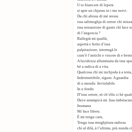
U to biancore di lepera
si apre un chjassu in i mo nervi.
Da chì abissu di mè stessu
issa salimoghja di orrore chì stinza
issa sensazione di gustu chì face s
di l’angoscia ?
Rallegrà mi quallà,
aspettà e ferite d’issa
palpitazione, interrugà le
cum’è l’antichi e viscere di e besti
A lucidezza alluminata da issu sp
hè a radica di a vita.
Qualcosa chì mi inchjoda à a terra,
Indestruttibile, siguru. A guardia
di u mondu. Inviulabile.
In u fondu
D’issu orrore, sò ch’ellu ci hè qua
Duve arrampicà mi. Issa imbriacat
Inumana
Mi face liberu.
È mi tengu caru,
Tengu issa strughjitura radiosa
chì al dilà, à l’ultimu, più nunda c