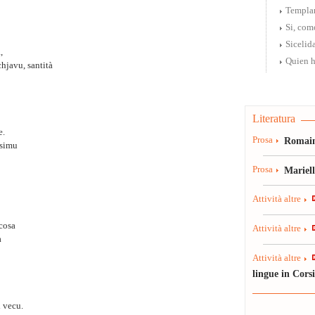
Templa
Si, como
Sicelid
,
Quien h
chjavu, santità
Literatura
e.
Prosa
Romain
asimu
Prosa
Mariel
Attività altre
lcosa
Attività altre
a
Attività altre
lingue in Cors
i vecu.