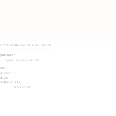
© 2026 InterRomania tutti i diritti riservati
gramazione
A prugramazione sana sana
ioni
Albiana-CCU
lbiana
ALBIANA / CCU
Tutte l'edizioni