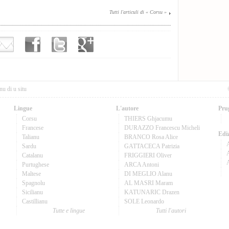
Tutti l'articuli di « Corsu »
nu di u situ
Lingue
L'autore
Pru
Corsu
THIERS Ghjacumu
Francese
DURAZZO Francescu Micheli
Ediz
Talianu
BRANCO Rosa Alice
Sardu
GATTACECA Patrizia
A
Catalanu
FRIGGIERI Oliver
Purtughese
ARCA Antoni
Maltese
DI MEGLIO Alanu
Spagnolu
AL MASRI Maram
Sicilianu
KATUNARIC Drazen
Castillianu
SOLE Leonardo
Tutte e lingue
Tutti l'autori