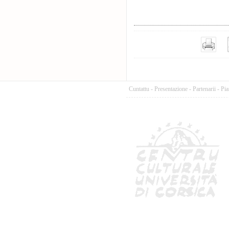
Cuntattu
-
Presentazione
-
Partenarii
-
Pia