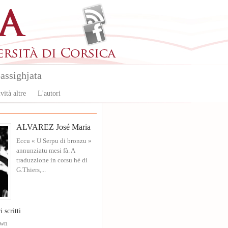
assighjata
vità altre
L'autori
ALVAREZ José Maria
Eccu « U Serpu di bronzu »
annunziatu mesi fà. A
traduzzione in corsu hè di
G.Thiers,...
i scritti
own