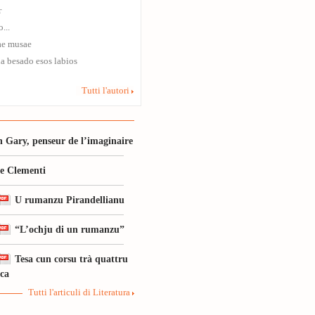
r
...
ae musae
a besado esos labios
Tutti l'autori
 Gary, penseur de l’imaginaire
le Clementi
U rumanzu Pirandellianu
“L’ochju di un rumanzu”
Tesa cun corsu trà quattru
ica
Tutti l'articuli di Literatura