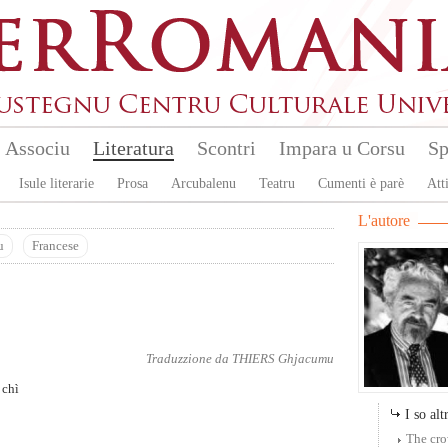
Associu
Literatura
Scontri
Impara u Corsu
Sp
Isule literarie
Prosa
Arcubalenu
Teatru
Cumenti è parè
Atti
L'autore
u
Francese
Traduzzione da
THIERS Ghjacumu
 chì
I so altr
The cr