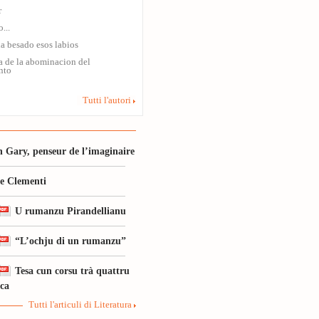
r
...
a besado esos labios
a de la abominacion del
nto
Tutti l'autori
 Gary, penseur de l’imaginaire
le Clementi
U rumanzu Pirandellianu
“L’ochju di un rumanzu”
Tesa cun corsu trà quattru
ica
Tutti l'articuli di Literatura