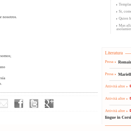
Templa
Si, como
e nosotros.
Quien h
Mas all
asolamie
Literatura
e somos;
Prosa
Romain
mano
Prosa
Mariel
esía
o.
Attività altre
Attività altre
Attività altre
lingue in Cors