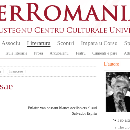
Associu
Literatura
Scontri
Impara u Corsu
Sp
Isule literarie
Prosa
Arcubalenu
Teatru
Cumenti è parè
Atti
L'autore
u
Francese
sae
Enlaire van passant blancs ocells vers el sud
Salvador Espriu
I so altr
The cr