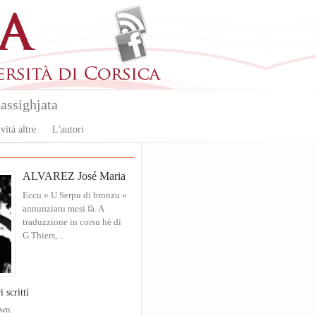
assighjata
vità altre
L'autori
ALVAREZ José Maria
Eccu « U Serpu di bronzu »
annunziatu mesi fà. A
traduzzione in corsu hè di
G.Thiers,...
i scritti
own