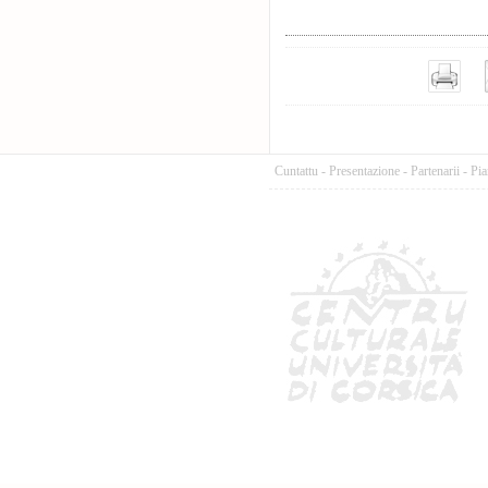
Cuntattu
-
Presentazione
-
Partenarii
-
Pia