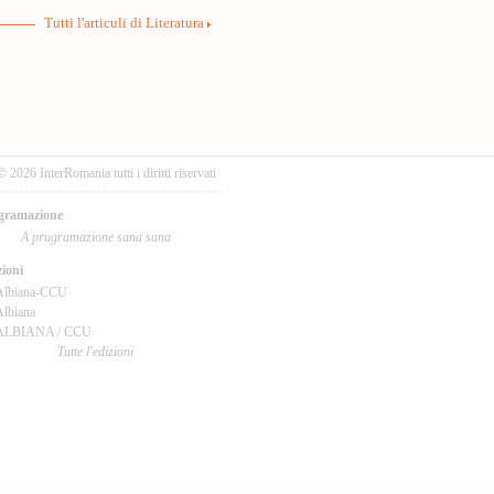
Tutti l'articuli di Literatura
© 2026 InterRomania tutti i diritti riservati
gramazione
A prugramazione sana sana
ioni
Albiana-CCU
lbiana
ALBIANA / CCU
Tutte l'edizioni