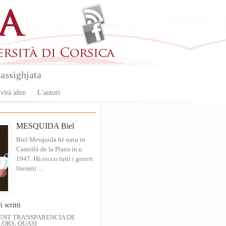
assighjata
vità altre
L'autori
MESQUIDA Biel
Biel Mesquida hè natu in
Castelló de la Plana in u
1947. Hà toccu tutti i generi
literarii:...
i scritti
ENT TRANSPARENCIA DE
ORS, QUASI