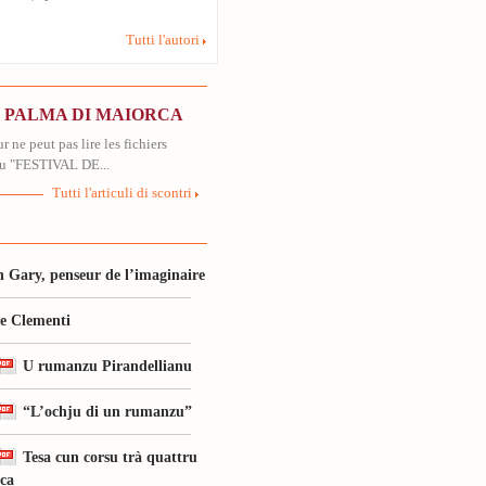
Tutti l'autori
N PALMA DI MAIORCA
r ne peut pas lire les fichiers
u "FESTIVAL DE...
Tutti l'articuli di scontri
 Gary, penseur de l’imaginaire
le Clementi
U rumanzu Pirandellianu
“L’ochju di un rumanzu”
Tesa cun corsu trà quattru
ica