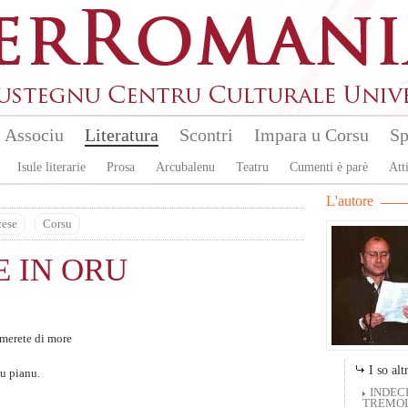
Associu
Literatura
Scontri
Impara u Corsu
Sp
Isule literarie
Prosa
Arcubalenu
Teatru
Cumenti è parè
Atti
L'autore
cese
Corsu
 IN ORU
emerete di more
I so altr
u pianu.
INDEC
TREMOL