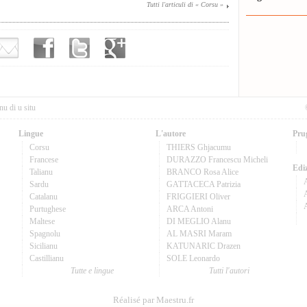
Tutti l'articuli di « Corsu »
nu di u situ
Lingue
L'autore
Pru
Corsu
THIERS Ghjacumu
Francese
DURAZZO Francescu Micheli
Ediz
Talianu
BRANCO Rosa Alice
Sardu
GATTACECA Patrizia
A
Catalanu
FRIGGIERI Oliver
Purtughese
ARCA Antoni
Maltese
DI MEGLIO Alanu
Spagnolu
AL MASRI Maram
Sicilianu
KATUNARIC Drazen
Castillianu
SOLE Leonardo
Tutte e lingue
Tutti l'autori
Réalisé par Maestru.fr