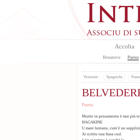
Skip to main content
Accolta
Bonanova
Puesia
Versione :
Spagnolu
Fran
BELVEDERE
Puesia
Murite in pensamentu è mai più t
HAGAKINE
U mare luntanu, cum’è un supplizi
Ai scrittu issa frasa cusì