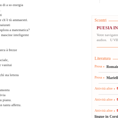
tu di a so energia
.
ri
Scontri
e ch’è tù ammaestri.
maiurati
PUESIA I
 splora a matematica?
 mascine inteligente
Votre navigateu
audios. U VII
rcu à frezze
Literatura
nciale,
e vanitai
Prosa
Romain
chì sta lettera
Prosa
Mariel
Attività altre
ramontu
rivia
Attività altre
u pianu.
n tantu affettu.
Attività altre
lingue in Cors