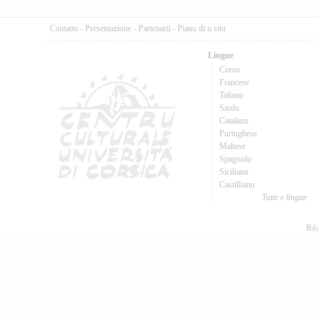
Cuntattu
-
Presentazione
-
Partenarii
-
Pianu di u situ
Lingue
Corsu
Francese
Talianu
Sardu
Catalanu
Purtughese
Maltese
Spagnolu
Sicilianu
Castillianu
Tutte e lingue
Réa