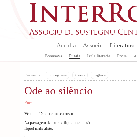
Skip to main content
Accolta
Associu
Literatura
Bonanova
Puesia
Isule literarie
Prosa
A
Versione :
Purtughese
Corsu
Inglese
Ode ao silêncio
Puesia
Vesti o silêncio com teu rosto.
Na passagem das horas, fiquei menos só;
fiquei mais triste.