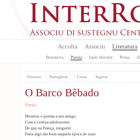
Skip to main content
Accolta
Associu
Literatura
Bonanova
Puesia
Isule literarie
Prosa
A
Versione :
Purtughese
Corsu
Inglese
O Barco Bêbado
Puesia
Mostrou o poema a seu amigo,
Com a certeza adolescente
De que na França, ninguém
Faria algo tão bom naquela época de ouro.