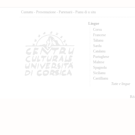
Cuntattu
-
Presentazione
-
Partenarii
-
Pianu di u situ
Lingue
Corsu
Francese
Talianu
Sardu
Catalanu
Purtughese
Maltese
Spagnolu
Sicilianu
Castillianu
Tutte e lingue
Réa