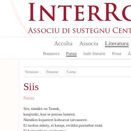
Skip to main content
Accolta
Associu
Literatura
Bonanova
Puesia
Isule literarie
Prosa
A
Versione :
Finnese
Corsu
Siis
Puesia
Siis, tämäkö on Tomsk,
kaupunki, kun se putoaa lumeen.
Nämäkin kujanteet kohoavat taivaaseen.
Ei tuoksu mänty, ei kataja, eivätkä puutarhat enää.