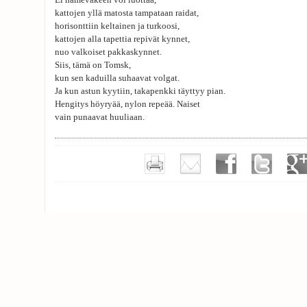
Ei hameväkeen voi luottaa,
kattojen yllä matosta tampataan raidat,
horisonttiin keltainen ja turkoosi,
kattojen alla tapettia repivät kynnet,
nuo valkoiset pakkaskynnet.
Siis, tämä on Tomsk,
kun sen kaduilla suhaavat volgat.
Ja kun astun kyytiin, takapenkki täyttyy pian.
Hengitys höyryää, nylon repeää. Naiset
vain punaavat huuliaan.