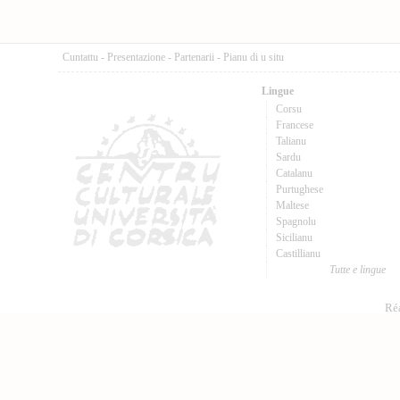
Cuntattu
-
Presentazione
-
Partenarii
-
Pianu di u situ
Lingue
Corsu
Francese
Talianu
Sardu
Catalanu
Purtughese
Maltese
Spagnolu
Sicilianu
Castillianu
Tutte e lingue
Réa