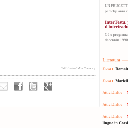
UN PRUGETT
parechji anni ch
InterTestu
d'intertrad
Cù u prugrama
decenniu 1990-
Literatura
Tutti l'articuli di « Corsu »
Prosa
Romain
Prosa
Mariel
Attività altre
Attività altre
Attività altre
lingue in Cors