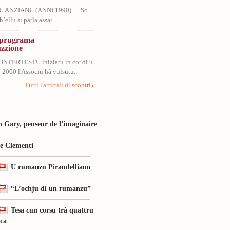
U ANZIANU (ANNI 1990) Sò
’ellu si parla assai...
, prugrama
uzzione
 INTERTESTU iniziatu in cor'di u
2000 l'Associu hà vulsutu...
Tutti l'articuli di scontri
 Gary, penseur de l’imaginaire
le Clementi
U rumanzu Pirandellianu
“L’ochju di un rumanzu”
Tesa cun corsu trà quattru
ica