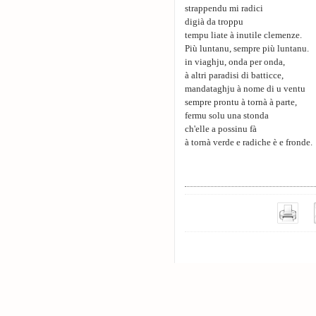
strappendu mi radici
digià da troppu
tempu liate à inutile clemenze.
Più luntanu, sempre più luntanu.
in viaghju, onda per onda,
à altri paradisi di batticce,
mandataghju à nome di u ventu
sempre prontu à tornà à parte,
fermu solu una stonda
ch'elle a possinu fà
à tornà verde e radiche è e fronde.