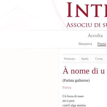
Skip to main content
Accolta
Bonanova
Puesia
Versione :
Sardu
Corsu
À nome di u
(Parlata gallurese)
Puesia
Cù forza di mare
mi ti pesi
cum'è alga marina