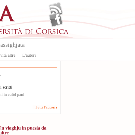
assighjata
vità altre
L'autori
o
i scritti
i in culòl pani
Tutti l'autori
Un viaghju in puesia da
altre