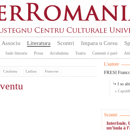
Associu
Literatura
Scontri
Impara u Corsu
Sp
Isule literarie
Prosa
Arcubalenu
Teatru
Cumenti è parè
Atti
L'autore
Catalanu
Ladinu
Francese
FRESI Franc
 ventu
I so altr
Capiddh
Scontri
InterIsule, 
un’isula à l’