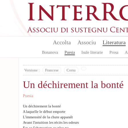
Skip to main content
Accolta
Associu
Literatura
Bonanova
Puesia
Isule literarie
Prosa
A
Versione :
Francese
Corsu
Un déchirement la bonté
Puesia
Un déchirement la bonté
A laquelle le début emporte
L'immensité de la chute apparaît
Avant l'intuition les récits les odeurs