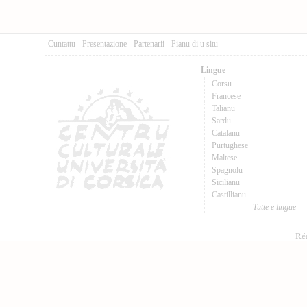
Cuntattu
-
Presentazione
-
Partenarii
-
Pianu di u situ
Lingue
Corsu
Francese
Talianu
Sardu
Catalanu
Purtughese
Maltese
Spagnolu
Sicilianu
Castillianu
Tutte e lingue
Réa