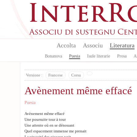
Skip to main content
Accolta
Associu
Literatura
Bonanova
Puesia
Isule literarie
Prosa
A
Versione :
Francese
Corsu
Avènement même effacé
Puesia
Avènement même effacé
Une poursuite tour à tour
Une attente où en se dénouant
Quel espacement immense me prenait