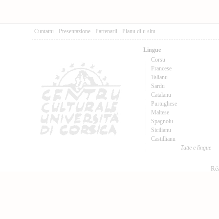
Cuntattu
-
Presentazione
-
Partenarii
-
Pianu di u situ
Lingue
Corsu
Francese
Talianu
Sardu
Catalanu
Purtughese
Maltese
Spagnolu
Sicilianu
Castillianu
Tutte e lingue
Réa