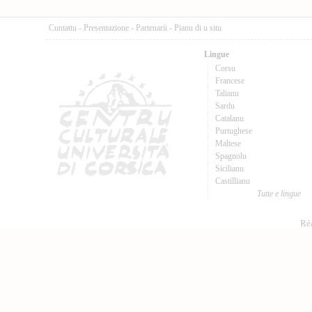
Cuntattu
-
Presentazione
-
Partenarii
-
Pianu di u situ
Lingue
Corsu
Francese
Talianu
Sardu
Catalanu
Purtughese
Maltese
Spagnolu
Sicilianu
Castillianu
Tutte e lingue
Réa