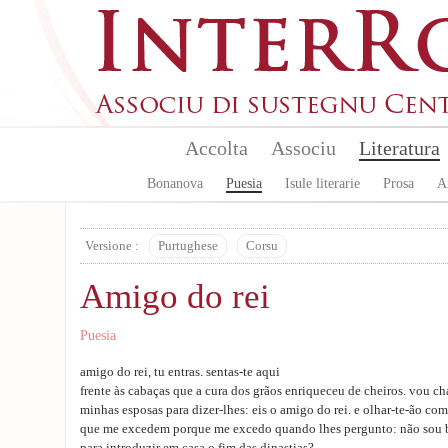
Skip to main content
Accolta
Associu
Literatura
Bonanova
Puesia
Isule literarie
Prosa
A
Versione :
Purtughese
Corsu
Amigo do rei
Puesia
amigo do rei, tu entras. sentas-te aqui
frente às cabaças que a cura dos grãos enriqueceu de cheiros. vou c
minhas esposas para dizer-lhes: eis o amigo do rei. e olhar-te-ão co
que me excedem porque me excedo quando lhes pergunto: não sou b