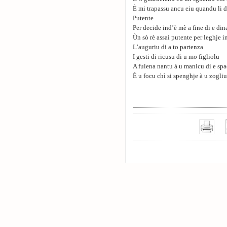
È mi trapassu ancu eiu quandu li 
Putente
Per decide ind’è mè a fine di e dina
Ùn sò rè assai putente per leghje 
L’auguriu di a to partenza
I gesti di ricusu di u mo figliolu
A fulena nantu à u manicu di e sp
È u focu chì si spenghje à u zogliu 