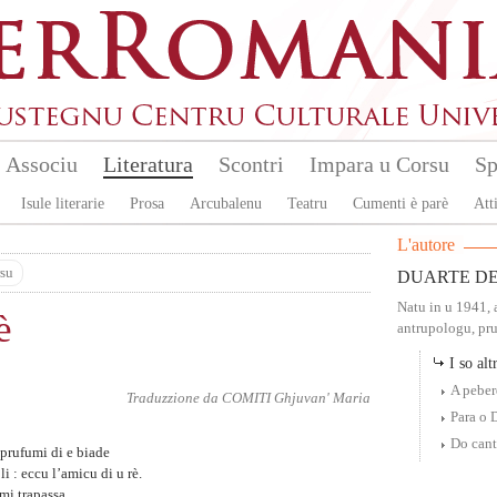
Associu
Literatura
Scontri
Impara u Corsu
Sp
Isule literarie
Prosa
Arcubalenu
Teatru
Cumenti è parè
Atti
L'autore
su
DUARTE DE
Natu in u 1941, 
è
antrupologu, pruf
I so altr
A peber
Traduzzione da
COMITI Ghjuvan' Maria
Para o 
Do cant
 prufumi di e biade
i : eccu l’amicu di u rè.
mi trapassa,