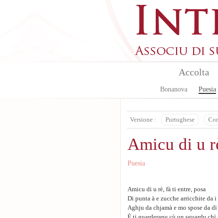
Skip to main content
Accolta
Bonanova
Puesia
Versione :
Purtughese
Cor
Amicu di u r
Puesia
Amicu di u rè, fà ti entre, posa
Di punta à e zucche arricchite da i
Aghju da chjamà e mo spose da dì l
È ti guarderanu cù un sguardu chì 