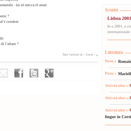
dumandu : ùn sò micca rè assai
Scontri
stie ?
Lisboa 2001
ind’e cendere
In u 2001, a ci
internaziunale 
ade
di l’altare ?
Literatura
Tutti l'articuli di « Corsu »
Prosa
Romain
Prosa
Mariel
Attività altre
Attività altre
Attività altre
lingue in Cors