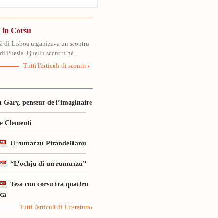
 in Corsu
tà di Lisboa urganizava un scontru
di Puesia. Quellu scontru hè...
Tutti l'articuli di scontri
 Gary, penseur de l’imaginaire
le Clementi
U rumanzu Pirandellianu
“L’ochju di un rumanzu”
Tesa cun corsu trà quattru
ica
Tutti l'articuli di Literatura