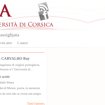
assighjata
vità altre
L'autori
 CARVALHO Ruy
angulanu di origine portughesa,
essore à l’ Università di...
i scritti
dade fêmea
David Mestre, poeta, in memoria
o da rola não se extrai um tempo
Tutti l'autori