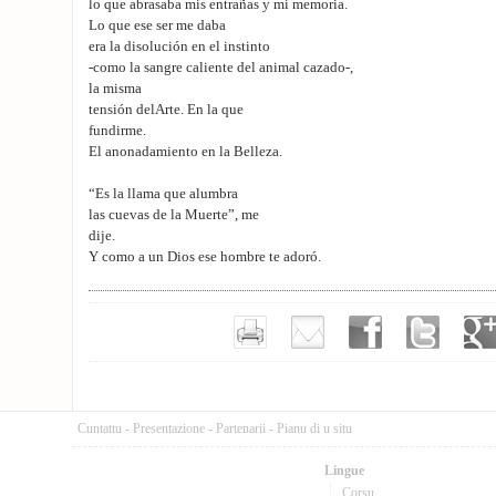
lo que abrasaba mis entrañas y mi memoria.
Lo que ese ser me daba
era la disolución en el instinto
-como la sangre caliente del animal cazado-,
la misma
tensión delArte. En la que
fundirme.
El anonadamiento en la Belleza.
“Es la llama que alumbra
las cuevas de la Muerte”, me
dije.
Y como a un Dios ese hombre te adoró.
Cuntattu
-
Presentazione
-
Partenarii
-
Pianu di u situ
Lingue
Corsu