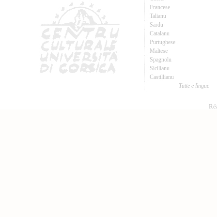
Francese
Talianu
Sardu
Catalanu
Purtughese
Maltese
Spagnolu
Sicilianu
Castillianu
Tutte e lingue
Réa