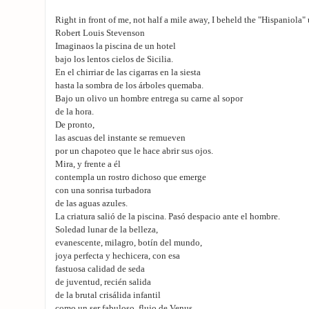
Right in front of me, not half a mile away, I beheld the "Hispaniola" 
Robert Louis Stevenson
Imaginaos la piscina de un hotel
bajo los lentos cielos de Sicilia.
En el chirriar de las cigarras en la siesta
hasta la sombra de los árboles quemaba.
Bajo un olivo un hombre entrega su carne al sopor
de la hora.
De pronto,
las ascuas del instante se remueven
por un chapoteo que le hace abrir sus ojos.
Mira, y frente a él
contempla un rostro dichoso que emerge
con una sonrisa turbadora
de las aguas azules.
La criatura salió de la piscina. Pasó despacio ante el hombre.
Soledad lunar de la belleza,
evanescente, milagro, botín del mundo,
joya perfecta y hechicera, con esa
fastuosa calidad de seda
de juventud, recién salida
de la brutal crisálida infantil
como un ser fabuloso, flujo de Venus.