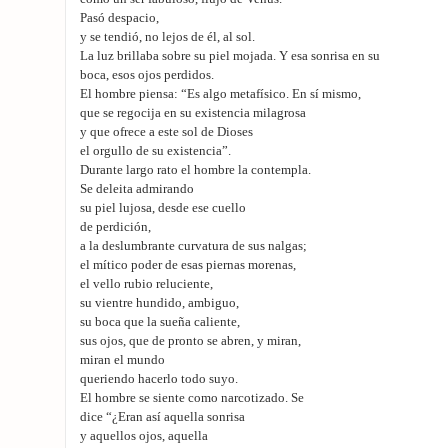
Pasó despacio,
y se tendió, no lejos de él, al sol.
La luz brillaba sobre su piel mojada. Y esa sonrisa en su
boca, esos ojos perdidos.
El hombre piensa: “Es algo metafísico. En sí mismo,
que se regocija en su existencia milagrosa
y que ofrece a este sol de Dioses
el orgullo de su existencia”.
Durante largo rato el hombre la contempla.
Se deleita admirando
su piel lujosa, desde ese cuello
de perdición,
a la deslumbrante curvatura de sus nalgas;
el mítico poder de esas piernas morenas,
el vello rubio reluciente,
su vientre hundido, ambiguo,
su boca que la sueña caliente,
sus ojos, que de pronto se abren, y miran,
miran el mundo
queriendo hacerlo todo suyo.
El hombre se siente como narcotizado. Se
dice “¿Eran así aquella sonrisa
y aquellos ojos, aquella