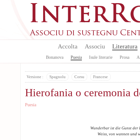
Skip to main content
Accolta
Associu
Literatura
Bonanova
Puesia
Isule literarie
Prosa
A
Versione :
Spagnolu
Corsu
Francese
Hierofania o ceremonia de
Puesia
Wunderbar ist die Gunst de
Weiss, von wannen und w