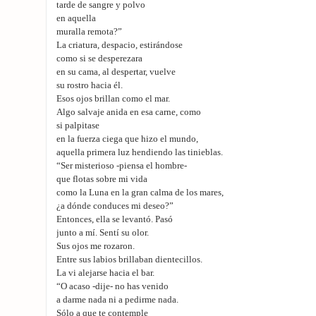
tarde de sangre y polvo
en aquella
muralla remota?”
La criatura, despacio, estirándose
como si se desperezara
en su cama, al despertar, vuelve
su rostro hacia él.
Esos ojos brillan como el mar.
Algo salvaje anida en esa carne, como
si palpitase
en la fuerza ciega que hizo el mundo,
aquella primera luz hendiendo las tinieblas.
“Ser misterioso -piensa el hombre-
que flotas sobre mi vida
como la Luna en la gran calma de los mares,
¿a dónde conduces mi deseo?”
Entonces, ella se levantó. Pasó
junto a mí. Sentí su olor.
Sus ojos me rozaron.
Entre sus labios brillaban dientecillos.
La vi alejarse hacia el bar.
“O acaso -dije- no has venido
a darme nada ni a pedirme nada.
Sólo a que te contemple