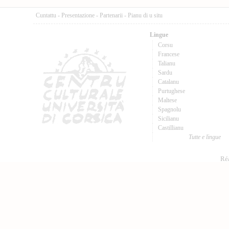
Cuntattu
-
Presentazione
-
Partenarii
-
Pianu di u situ
Lingue
Corsu
Francese
Talianu
Sardu
Catalanu
Purtughese
Maltese
Spagnolu
Sicilianu
Castillianu
Tutte e lingue
Réa