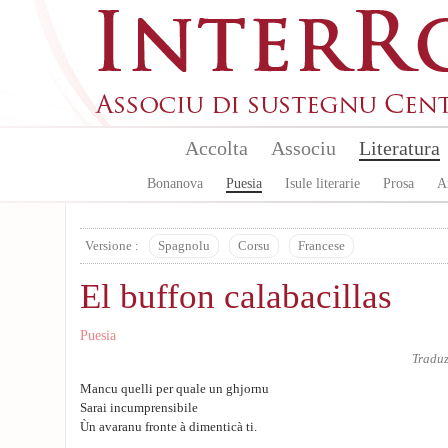
Skip to main content
Accolta
Associu
Literatura
Bonanova
Puesia
Isule literarie
Prosa
A
Versione :
Spagnolu
Corsu
Francese
El buffon calabacillas
Puesia
Tradu
Mancu quelli per quale un ghjornu
Sarai incumprensibile
Ùn avaranu fronte à dimenticà ti.