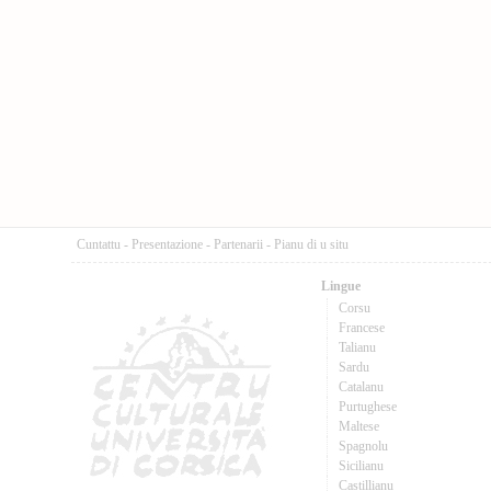
Cuntattu
-
Presentazione
-
Partenarii
-
Pianu di u situ
Lingue
Corsu
Francese
Talianu
Sardu
Catalanu
Purtughese
Maltese
Spagnolu
Sicilianu
Castillianu