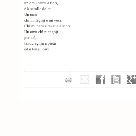
un omu carcu à fiori,
è à parolle dolce.
Un omu
chì mi feghji è mi veca.
Chì mi parli è mi stia à sente.
Un omu chì pianghji
per mè,
tandu aghju a pietà
ed u tengu caru.