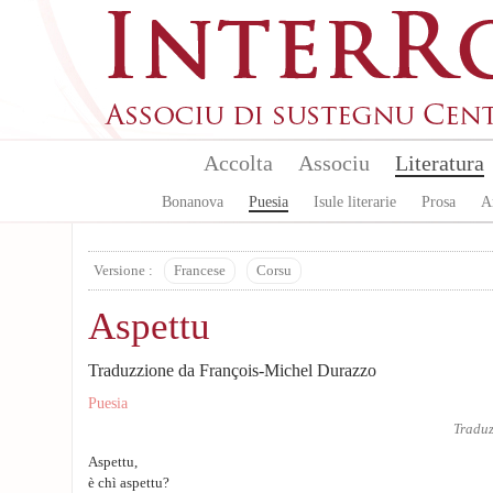
Skip to main content
Accolta
Associu
Literatura
Bonanova
Puesia
Isule literarie
Prosa
A
Versione :
Francese
Corsu
Aspettu
Traduzzione da François-Michel Durazzo
Puesia
Tradu
Aspettu,
è chì aspettu?