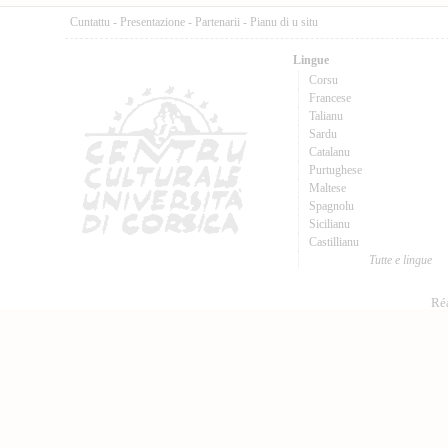
Cuntattu
-
Presentazione
-
Partenarii
-
Pianu di u situ
Lingue
Corsu
Francese
Talianu
Sardu
Catalanu
Purtughese
Maltese
Spagnolu
Sicilianu
Castillianu
Tutte e lingue
Réa