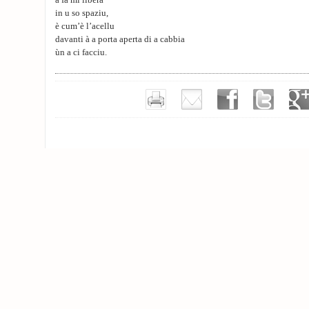
à fà mi libera
in u so spaziu,
è cum’è l’acellu
davanti à a porta aperta di a cabbia
ùn a ci facciu.