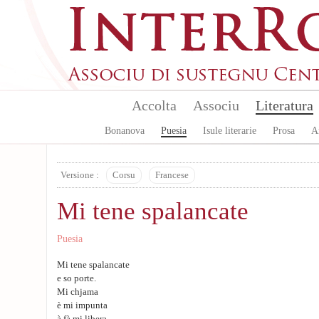
Skip to main content
Accolta
Associu
Literatura
Bonanova
Puesia
Isule literarie
Prosa
A
Versione :
Corsu
Francese
Mi tene spalancate
Puesia
Mi tene spalancate
e so porte.
Mi chjama
è mi impunta