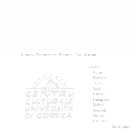
Cuntattu
-
Presentazione
-
Partenarii
-
Pianu di u situ
Lingue
Corsu
Francese
Talianu
Sardu
Catalanu
Purtughese
Maltese
Spagnolu
Sicilianu
Castillianu
Tutte e lingue