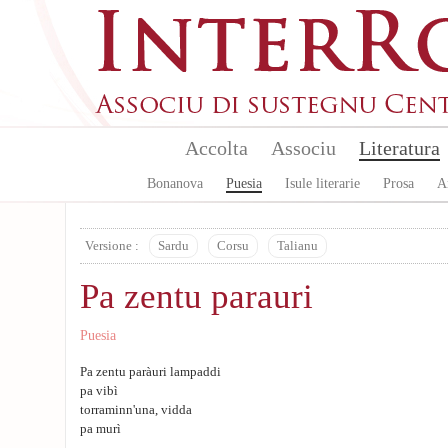
Skip to main content
Accolta
Associu
Literatura
Bonanova
Puesia
Isule literarie
Prosa
A
Versione :
Sardu
Corsu
Talianu
Pa zentu parauri
Puesia
Pa zentu paràuri lampaddi
pa vibì
torraminn'una, vidda
pa murì