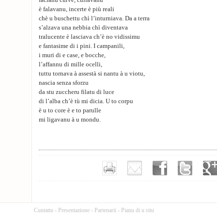
facianu curve, cullavanu
è falavanu, incerte è più reali
chè u buschettu chì l’inturniava. Da a terra
s’alzava una nebbia chì diventava
tralucente è lasciava ch’è no vidissimu
e fantasime di i pini. I campanili,
i muri di e case, e bocche,
l’affannu di mille ocelli,
tuttu tornava à assestà si nantu à u viotu,
nascia senza sforzu
da stu zuccheru filatu di luce
di l’alba ch’è tù mi dicia. U to corpu
è u to core è e to parulle
mi ligavanu à u mondu.
Cuntattu
-
Presentazione
-
Partenarii
-
Pianu di u situ