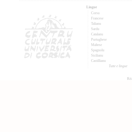
Lingue
Corsu
Francese
Talianu
Sardu
Catalanu
Purtughese
Maltese
Spagnolu
Sicilianu
Castillianu
Tutte e lingue
Réa