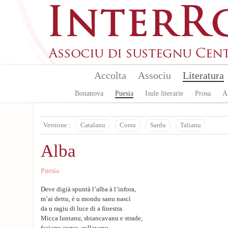
Skip to main content
Accolta
Associu
Literatura
Bonanova
Puesia
Isule literarie
Prosa
A
Versione :
Catalanu
Corsu
Sardu
Talianu
Alba
Puesia
Deve digià spuntà l’alba à l’infora,
m’ai dettu, è u mondu sanu nascì
da u ragiu di luce di a finestra.
Micca luntanu, sbiancavanu e strade,