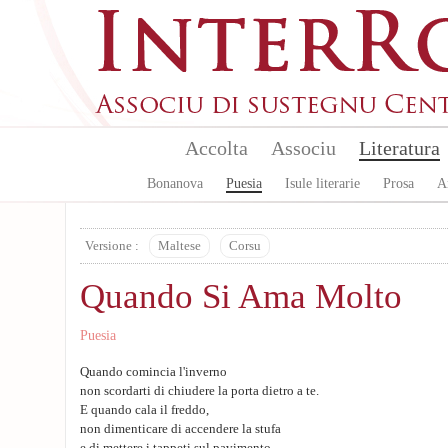
Skip to main content
Accolta
Associu
Literatura
Bonanova
Puesia
Isule literarie
Prosa
A
Versione :
Maltese
Corsu
Quando Si Ama Molto
Puesia
Quando comincia l'inverno
non scordarti di chiudere la porta dietro a te.
E quando cala il freddo,
non dimenticare di accendere la stufa