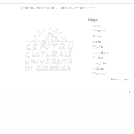
Cuntattu
-
Presentazione
-
Partenarii
-
Pianu di u situ
Lingue
Corsu
Francese
Talianu
Sardu
Catalanu
Purtughese
Maltese
Spagnolu
Sicilianu
Castillianu
Tutte e lingue
Réa