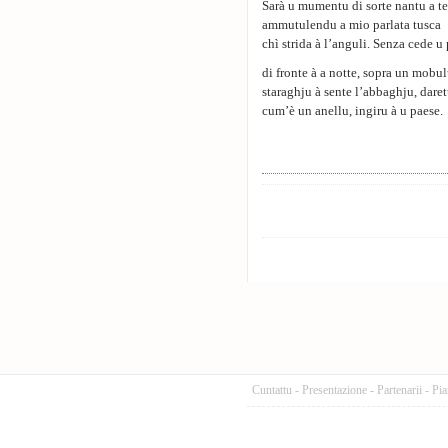
Sarà u mumentu di sorte nantu a te
ammutulendu a mio parlata tusca
chì strida à l’anguli. Senza cede u
di fronte à a notte, sopra un mobul
staraghju à sente l’abbaghju, dare
cum’è un anellu, ingiru à u paese.
Cuntattu
-
Presentazione
-
Partenarii
-
Pia