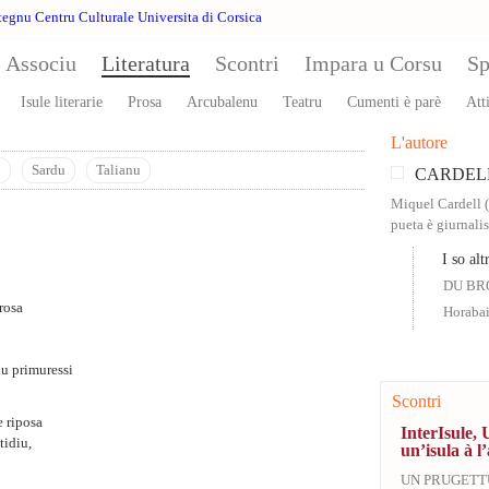
Associu
Literatura
Scontri
Impara u Corsu
Sp
Isule literarie
Prosa
Arcubalenu
Teatru
Cumenti è parè
Atti
L'autore
u
Sardu
Talianu
CARDELL
Miquel Cardell 
pueta è giurnali
I so altr
DU BR
rosa
Horaba
lu primuressi
Scontri
e riposa
InterIsule, 
tidiu,
un’isula à l’
UN PRUGETT