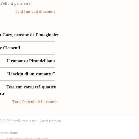
’ellu si parla assai...
Tutti l'articuli di scontri
 Gary, penseur de l’imaginaire
le Clementi
U rumanzu Pirandellianu
“L’ochju di un rumanzu”
Tesa cun corsu trà quattru
ica
Tutti l'articuli di Literatura
© 2026 InterRomania tutti i diritti riservati
gramazione