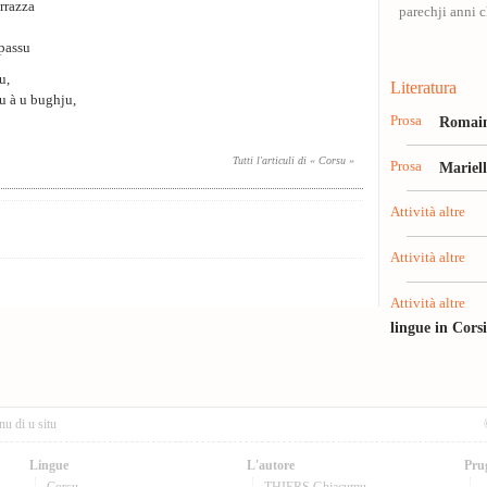
rrazza
parechji anni ch
 passu
u,
Literatura
tu à u bughju,
Prosa
Romain
Tutti l'articuli di « Corsu »
Prosa
Mariel
Attività altre
Attività altre
Attività altre
lingue in Cors
nu di u situ
Lingue
L'autore
Pru