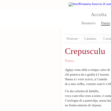
Skip to main content
Accolta
Bonanova
Puesia
Versione :
Catalanu
Cors
Crepusculu
Puesia
Aghju vistu sfilà u tempu culor di 
chì purtava da u giallu à l’azzuru.
Nantu à i vetri scrivu, à l’umidu
di u mio soffiu, versetti cum’è s’el
Cù ala culurita di farfalla,
vecu cum’ella vene a notte, è cum
l’orologiu di a parrochja, senza fas
un fermu minutu di chjassu.