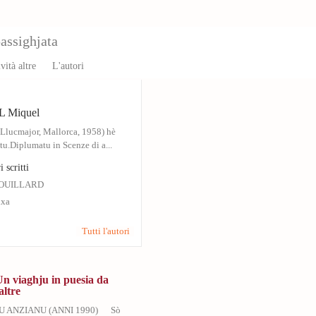
assighjata
vità altre
L'autori
 Miquel
(Llucmajor, Mallorca, 1958) hè
stu.Diplumatu in Scenze di a...
i scritti
OUILLARD
ixa
Tutti l'autori
Un viaghju in puesia da
altre
U ANZIANU (ANNI 1990) Sò