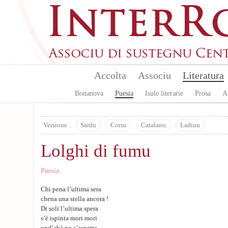
Skip to main content
Accolta
Associu
Literatura
Bonanova
Puesia
Isule literarie
Prosa
A
Versione :
Sardu
Corsu
Catalanu
Ladinu
Lolghi di fumu
Puesia
Chi pena l’ultima sera
chena una stella ancora !
Di soli l’ultima spera
s’è ispinta mori mori