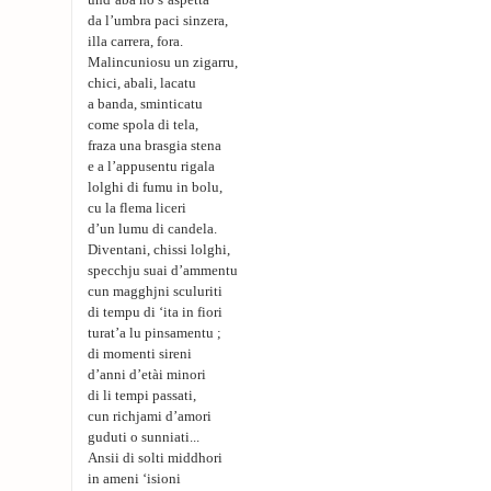
und’abà no s’aspetta
da l’umbra paci sinzera,
illa carrera, fora.
Malincuniosu un zigarru,
chici, abali, lacatu
a banda, sminticatu
come spola di tela,
fraza una brasgia stena
e a l’appusentu rigala
lolghi di fumu in bolu,
cu la flema liceri
d’un lumu di candela.
Diventani, chissi lolghi,
specchju suai d’ammentu
cun magghjni sculuriti
di tempu di ‘ita in fiori
turat’a lu pinsamentu ;
di momenti sireni
d’anni d’etài minori
di li tempi passati,
cun richjami d’amori
guduti o sunniati...
Ansii di solti middhori
in ameni ‘isioni