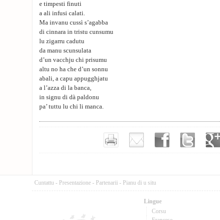
e timpesti finuti
a ali infusi calati.
Ma invanu cussì s’agabba
di cinnara in tristu cunsumu
lu zigarru cadutu
da manu scunsulata
d’un vacchju chi prisumu
altu no ha che d’un sonnu
abali, a capu appugghjatu
a l’azza di la banca,
in signu di dà paldonu
pa’ tuttu lu chi li manca.
Cuntattu
-
Presentazione
-
Partenarii
-
Pianu di u situ
Lingue
Corsu