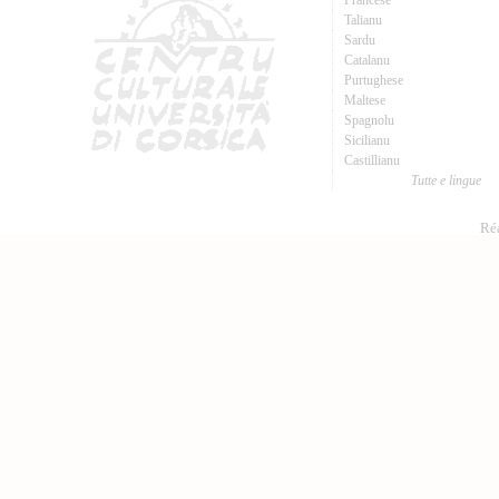
Francese
Talianu
Sardu
Catalanu
Purtughese
Maltese
Spagnolu
Sicilianu
Castillianu
Tutte e lingue
Réa