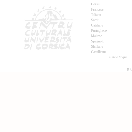
Corsu
Francese
Talianu
Sardu
Catalanu
Purtughese
Maltese
Spagnolu
Sicilianu
Castillianu
Tutte e lingue
Réa