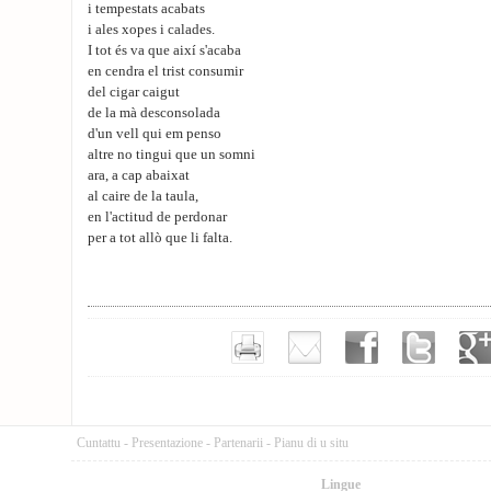
i tempestats acabats
i ales xopes i calades.
I tot és va que així s'acaba
en cendra el trist consumir
del cigar caigut
de la mà desconsolada
d'un vell qui em penso
altre no tingui que un somni
ara, a cap abaixat
al caire de la taula,
en l'actitud de perdonar
per a tot allò que li falta.
Cuntattu
-
Presentazione
-
Partenarii
-
Pianu di u situ
Lingue