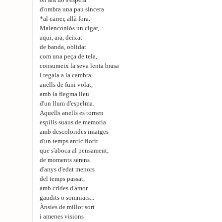
on ara no s'espera
d'ombra una pau sincera
*al carrer, allà fora.
Malenconiós un cigar,
aqui, ara, deixat
de banda, oblidat
com una peça de tela,
consumeix la seva lenta brasa
i regala a la cambra
anells de funi volat,
amb la flegma lleu
d'un llum d'espelma.
Aquells anells es tornen
espills suaus de memoria
amb descolorides imatges
d'un temps antic florit
que s'aboca al pensament;
de moments serens
d'anys d'edat menors
del temps passat,
amb crides d'amor
gaudits o somniats...
Ànsies de millor sort
i amenes visions