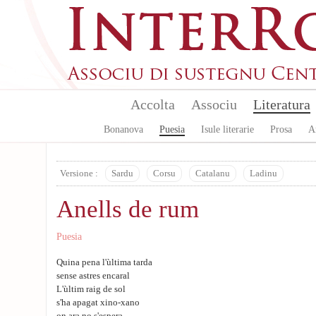
Skip to main content
Accolta
Associu
Literatura
Bonanova
Puesia
Isule literarie
Prosa
A
Versione :
Sardu
Corsu
Catalanu
Ladinu
Anells de rum
Puesia
Quina pena l'ùltima tarda
sense astres encaral
L'ùltim raig de sol
s'ha apagat xino-xano