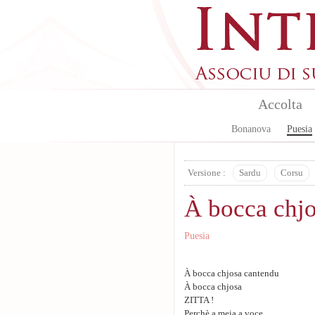
Skip to main content
Accolta
Bonanova
Puesia
Versione :
Sardu
Corsu
À bocca chj
Puesia
À bocca chjosa cantendu
À bocca chjosa
ZITTA !
Perchè a meia a voce