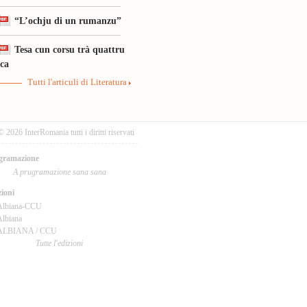
“L’ochju di un rumanzu”
Tesa cun corsu trà quattru
ica
Tutti l'articuli di Literatura
© 2026 InterRomania tutti i diritti riservati
gramazione
A prugramazione sana sana
ioni
Albiana-CCU
lbiana
ALBIANA / CCU
Tutte l'edizioni