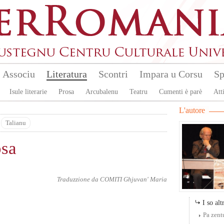
Associu
Literatura
Scontri
Impara u Corsu
Sp
Isule literarie
Prosa
Arcubalenu
Teatru
Cumenti è parè
Atti
L'autore
Talianu
osa
Traduzzione da
COMITI Ghjuvan' Maria
I so altr
Pa zent