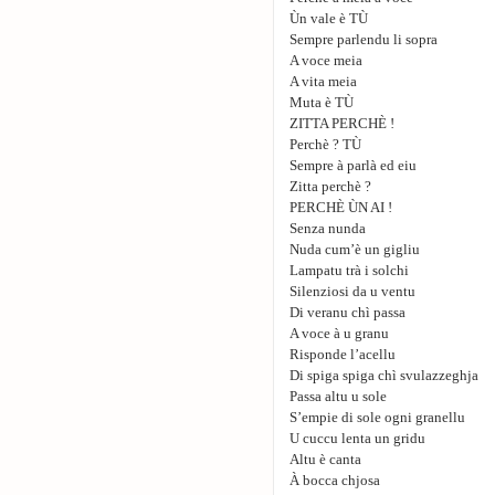
Ùn vale è TÙ
Sempre parlendu li sopra
A voce meia
A vita meia
Muta è TÙ
ZITTA PERCHÈ !
Perchè ? TÙ
Sempre à parlà ed eiu
Zitta perchè ?
PERCHÈ ÙN AI !
Senza nunda
Nuda cum’è un gigliu
Lampatu trà i solchi
Silenziosi da u ventu
Di veranu chì passa
A voce à u granu
Risponde l’acellu
Di spiga spiga chì svulazzeghja
Passa altu u sole
S’empie di sole ogni granellu
U cuccu lenta un gridu
Altu è canta
À bocca chjosa