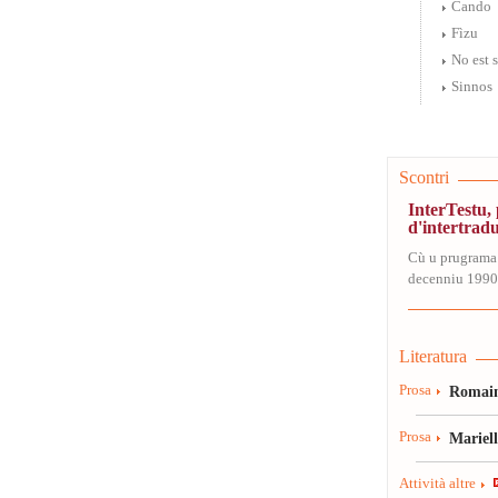
Cando
Fìzu
No est 
Sinnos
Scontri
InterTestu
d'intertrad
Cù u prugrama
decenniu 1990-
Literatura
Prosa
Romain
Prosa
Mariel
Attività altre