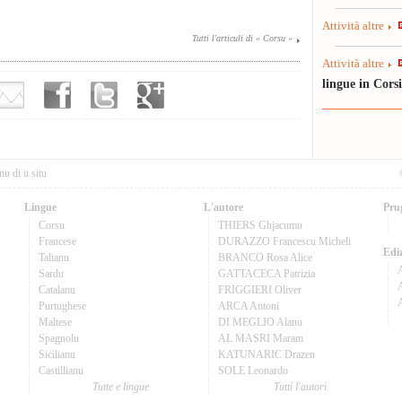
Attività altre
Tutti l'articuli di « Corsu »
Attività altre
lingue in Cors
nu di u situ
Lingue
L'autore
Pru
Corsu
THIERS Ghjacumu
Francese
DURAZZO Francescu Micheli
Ediz
Talianu
BRANCO Rosa Alice
Sardu
GATTACECA Patrizia
A
Catalanu
FRIGGIERI Oliver
Purtughese
ARCA Antoni
Maltese
DI MEGLIO Alanu
Spagnolu
AL MASRI Maram
Sicilianu
KATUNARIC Drazen
Castillianu
SOLE Leonardo
Tutte e lingue
Tutti l'autori