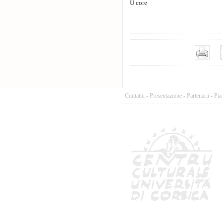
U core
Cuntattu
-
Presentazione
-
Partenarii
-
Pia