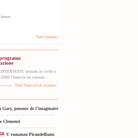
s'amore
Tutti l'autori
, prugrama
uzzione
 INTERTESTU iniziatu in cor'di u
2000 l'Associu hà vulsutu...
Tutti l'articuli di scontri
 Gary, penseur de l’imaginaire
le Clementi
U rumanzu Pirandellianu