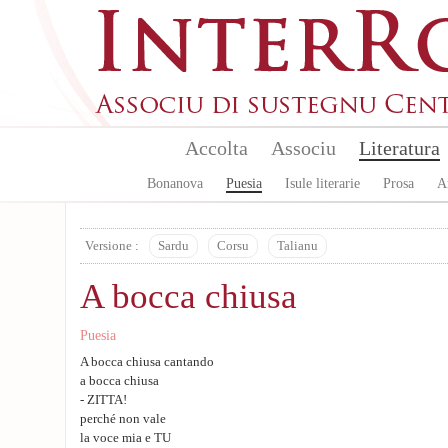
Skip to main content
Accolta
Associu
Literatura
Bonanova
Puesia
Isule literarie
Prosa
A
Versione :
Sardu
Corsu
Talianu
A bocca chiusa
Puesia
A bocca chiusa cantando
a bocca chiusa
- ZITTA!
perché non vale
la voce mia e TU