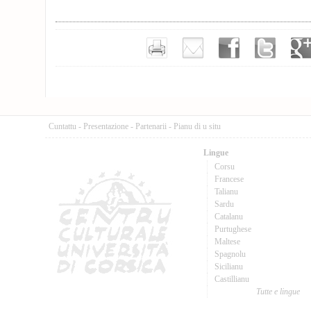
Cuntattu
-
Presentazione
-
Partenarii
-
Pianu di u situ
Lingue
Corsu
Francese
Talianu
Sardu
Catalanu
Purtughese
Maltese
Spagnolu
Sicilianu
Castillianu
Tutte e lingue