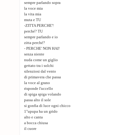
sempre parlando sopra
la voce mia
la vita mia
muta e TU
-ZITTA PERCHE'!
perché? TU
sempre parlando e io
zitta perché?
- PERCHE' NON HAI!
senza niente
nuda come un giglio
gettato tra i solchi
silenziosi dal vento
di primavera che passa
la voce al grano
risponde l'uccello
di spiga spiga volando
passa alto il sole
si gonfia di luce ogni chicco
1"upupa ha un grido
alto e canta
a bocca chiusa
il cuore