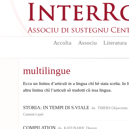
Skip to main content
Accolta
Associu
Literatura
multilingue
Eccu un listinu d’articuli in a lingua chì hè stata scelta. In
altru listinu chì l’articuli sò tradotti cù issa lingua.
STORIA: IN TEMPI DI S.VIALE
da
THIERS Ghjacumu
Cumenti è parè
COMPILATION
da
KATUNARIC Drazen