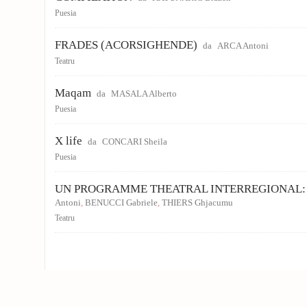
Puesia
FRADES (ACORSIGHENDE)
da
ARCA Antoni
Teatru
Maqam
da
MASALA Alberto
Puesia
X life
da
CONCARI Sheila
Puesia
UN PROGRAMME THEATRAL INTERREGIONAL:
Antoni
,
BENUCCI Gabriele
,
THIERS Ghjacumu
Teatru