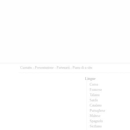
Cuntattu
-
Presentazione
-
Partenarii
-
Pianu di u situ
Lingue
Corsu
Francese
Talianu
Sardu
Catalanu
Purtughese
Maltese
Spagnolu
Sicilianu