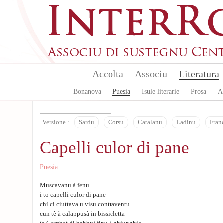
Skip to main content
Accolta
Associu
Literatura
Bonanova
Puesia
Isule literarie
Prosa
A
Versione :
Sardu
Corsu
Catalanu
Ladinu
Fran
Capelli culor di pane
Puesia
Muscavanu à fenu
i to capelli culor di pane
chì ci ciuttava u visu contraventu
cun tè à calappusà in bissicletta