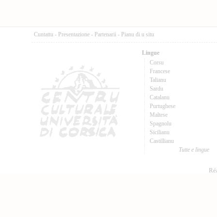
Cuntattu
-
Presentazione
-
Partenarii
-
Pianu di u situ
Lingue
Corsu
Francese
Talianu
Sardu
Catalanu
Purtughese
Maltese
Spagnolu
Sicilianu
Castillianu
Tutte e lingue
Réa