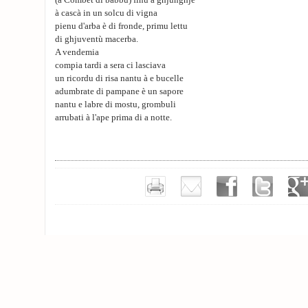
(a Combet di babbu) finu à ghjunghje
à cascà in un solcu di vigna
pienu d'arba è di fronde, primu lettu
di ghjuventù macerba.
A vendemia
compia tardi a sera ci lasciava
un ricordu di risa nantu à e bucelle
adumbrate di pampane è un sapore
nantu e labre di mostu, grombuli
arrubati à l'ape prima di a notte.