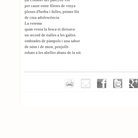
(la Combet del pare) en voi
per caure entre fileres de vinya
plenes d'herba i fulles, primer llit
de crua adolescència.
La verema
quan venia la fosca et deixava
un record de rialles a les galtes
ombrades de pàmpols i una sabor
de raïm i de most, penjolls
robats a les abelles abans de la nit.