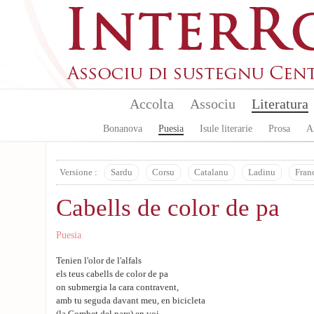
Skip to main content
Accolta
Associu
Literatura
Bonanova
Puesia
Isule literarie
Prosa
A
Versione :
Sardu
Corsu
Catalanu
Ladinu
Fran
Cabells de color de pa
Puesia
Tenien l'olor de l'alfals
els teus cabells de color de pa
on submergia la cara contravent,
amb tu seguda davant meu, en bicicleta