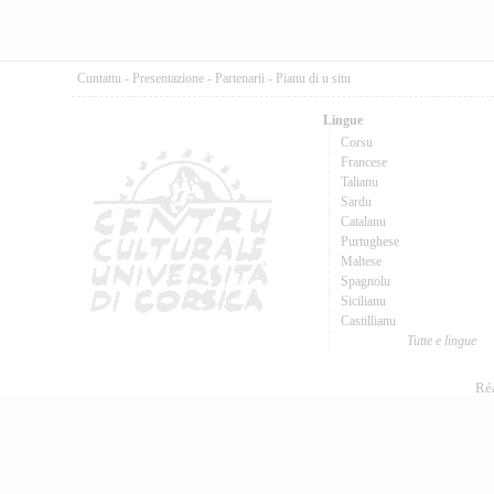
Cuntattu
-
Presentazione
-
Partenarii
-
Pianu di u situ
Lingue
Corsu
Francese
Talianu
Sardu
Catalanu
Purtughese
Maltese
Spagnolu
Sicilianu
Castillianu
Tutte e lingue
Réa