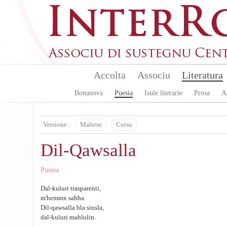
Skip to main content
Accolta
Associu
Literatura
Bonanova
Puesia
Isule literarie
Prosa
A
Versione :
Maltese
Corsu
Dil-Qawsalla
Puesia
Dal-kuluri trasparenti,
m'hemmx saħħa.
Dil-qawsalla bla sinsla,
dal-kuluri maħlulin.