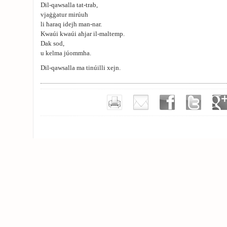
Dil-qawsalla tat-trab,
vjaġġatur mirúuħ
li ħaraq idejh man-nar.
Kwaúi kwaúi aħjar il-maltemp.
Dak sod,
u kelma júommha.
Dil-qawsalla ma tinúilli xejn.