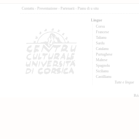
Cuntattu
-
Presentazione
-
Partenarii
-
Pianu di u situ
Lingue
Corsu
Francese
Talianu
Sardu
Catalanu
Purtughese
Maltese
Spagnolu
Sicilianu
Castillianu
Tutte e lingue
Réa