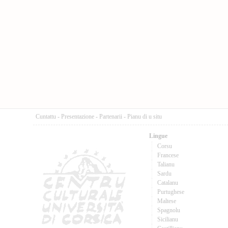
Cuntattu
-
Presentazione
-
Partenarii
-
Pianu di u situ
Lingue
Corsu
Francese
Talianu
Sardu
Catalanu
Purtughese
Maltese
Spagnolu
Sicilianu