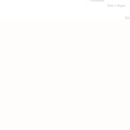
Castillianu
Tutte e lingue
Réa