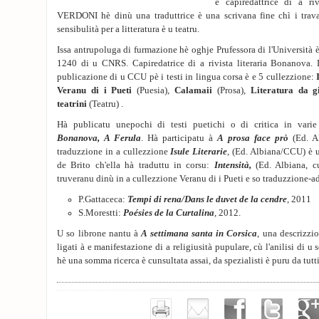
è capiredattrice di a ri
VERDONI hè dinù una traduttrice è una scrivana fine chì i trava
sensibulità per a litteratura è u teatru.
Issa antrupoluga di furmazione hè oghje Prufessora di l'Università 
1240 di u CNRS. Capiredatrice di a rivista literaria Bonanova.
publicazione di u CCU pè i testi in lingua corsa è e 5 cullezzione:
Veranu di i Pueti
(Puesia),
Calamaii
(Prosa),
Literatura da g
teatrini
(Teatru) .
Hà publicatu unepochi di testi puetichi o di critica in varie
Bonanova, A Ferula
. Hà participatu à
A prosa face prò
(Ed. A
traduzzione in a cullezzione
Isule Literarie
, (Ed. Albiana/CCU) è 
de Brito ch'ella hà traduttu in corsu:
Intensità,
(Ed. Albiana, cu
truveranu dinù in a cullezzione Veranu di i Pueti e so traduzzione-ad
P.Gattaceca:
Tempi di rena/Dans le duvet de la cendre
, 2011
S.Morestti:
Poésies de la Curtalina
, 2012.
U so librone nantu à
A settimana santa in Corsica
, una descrizzio
ligati à e manifestazione di a religiusità pupulare, cù l'anilisi di u
hè una somma ricerca è cunsultata assai, da spezialisti è puru da tutti