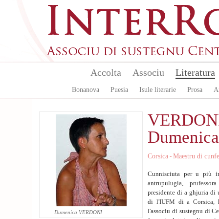
Skip to main content
Accolta
Associu
Literatura
Bonanova
Puesia
Isule literarie
Prosa
A
VERDON
Dumenica
Corsica
Maestru di cunf
-
Cunnisciuta per u più i
antrupulugia, prufessora
presidente di a ghjuria di
di l'IUFM di a Corsica, h
l'associu di sustegnu di C
Dumenica VERDONI