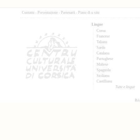
Cuntattu
-
Presentazione
-
Partenarii
-
Pianu di u situ
Lingue
Corsu
Francese
Talianu
Sardu
Catalanu
Purtughese
Maltese
Spagnolu
Sicilianu
Castillianu
Tutte e lingue
Réa