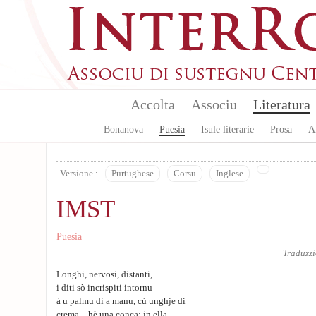
Skip to main content
Accolta
Associu
Literatura
Bonanova
Puesia
Isule literarie
Prosa
A
Versione :
Purtughese
Corsu
Inglese
IMST
Puesia
Traduzz
Longhi, nervosi, distanti,
i diti sò incrispiti intornu
à u palmu di a manu, cù unghje di
crema – hè una conca; in ella